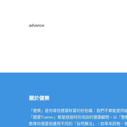
advance
關於健樂
「健樂」是你尋找健康財富的好拍檔：我們不單能提供給你專業的「健康
「健康Trainer」都是經過特別培訓的健康顧問，以
教導你適當地運用不同的「自然療法」，如草本葯物、