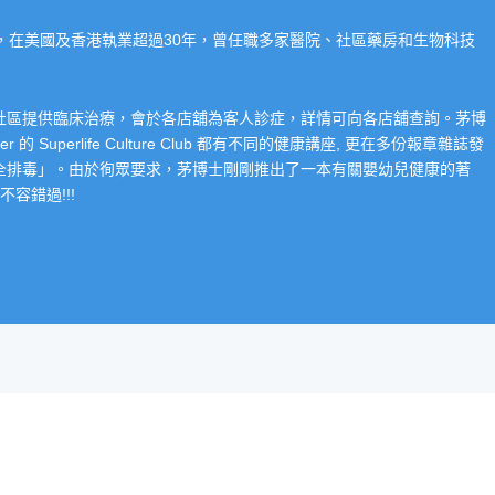
系，在美國及香港執業超過30年，曾任職多家醫院、社區藥房和生物科技
在社區提供臨床治療，會於各店舖為客人診症，詳情可向各店舖查詢。茅博
 Superlife Culture Club 都有不同的健康講座, 更在多份報章雜誌發
整全排毒」。由於徇眾要求，茅博士剛剛推出了一本有關嬰幼兒健康的著
容錯過!!!