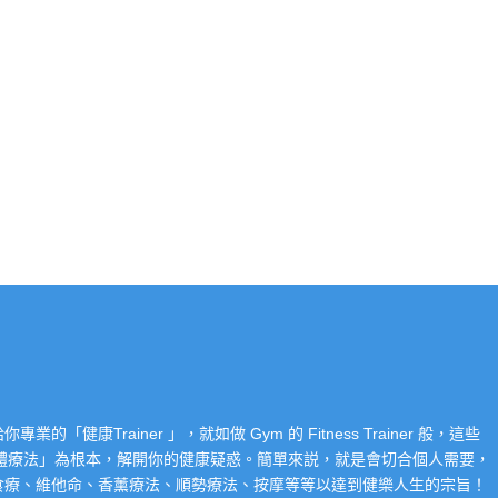
Trainer 」，就如做 Gym 的 Fitness Trainer 般，這些
「整體療法」為根本，解開你的健康疑惑。簡單來説，就是會切合個人需要，
食療、維他命、香薰療法、順勢療法、按摩等等以達到健樂人生的宗旨！