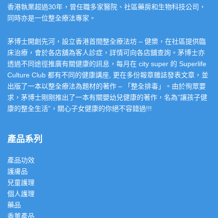
香港執業超過30年，曾任職多家醫院、社區藥房和生物科技公司，
同時亦是一位整全療法專家。
茅博士開創先河，設立香港首間整全療法坊 – 健樂，在社區提供臨
床治療，會於各店舖為客人診症，詳情可向各店舖查詢。茅博士亦
透過不同途徑推廣有關健康的訊息，每月在 city super 的 Superlife
Culture Club 都有不同的健康講座, 更在多份報章雜誌發表文章，並
出版了一本以整全療法為題材的著作 – 「整全排毒」。由於徇眾要
求，茅博士剛剛推出了一本有關嬰幼兒健康的著作，名為”讓孩子健
康的整全生活”，關心子女健康的你絕不容錯過!!!
產品系列
產品功效
護膚品
兒童護理
個人護理
藥品
香薰產品