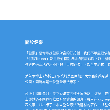
關於健樂
「健樂」是你尋找健康財富的好拍檔：我們不單能提供給你專業的「健康
「健康Trainer」都是經過特別培訓的健康顧問，以
教導你適當地運用不同的「自然療法」，如草本葯物、
茅菁華博士 (茅博士) 畢業於美國南加州大學臨床藥劑
公司，同時亦是一位整全療法專家。
茅博士開創先河，設立香港首間整全療法坊 – 健樂，
士亦透過不同途徑推廣有關健康的訊息，每月在 city super 的
表文章，並出版了一本以整全療法為題材的著作 – 「