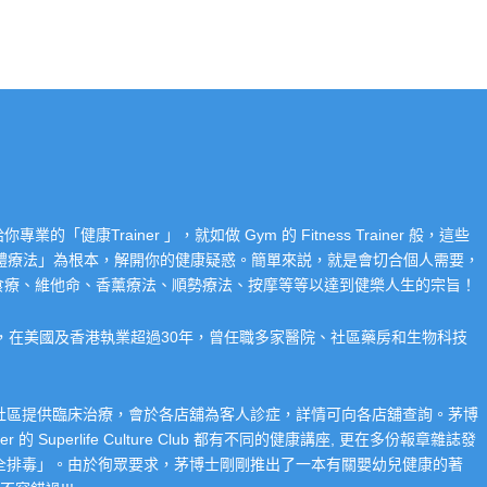
Trainer 」，就如做 Gym 的 Fitness Trainer 般，這些
「整體療法」為根本，解開你的健康疑惑。簡單來説，就是會切合個人需要，
食療、維他命、香薰療法、順勢療法、按摩等等以達到健樂人生的宗旨！
系，在美國及香港執業超過30年，曾任職多家醫院、社區藥房和生物科技
在社區提供臨床治療，會於各店舖為客人診症，詳情可向各店舖查詢。茅博
 Superlife Culture Club 都有不同的健康講座, 更在多份報章雜誌發
整全排毒」。由於徇眾要求，茅博士剛剛推出了一本有關嬰幼兒健康的著