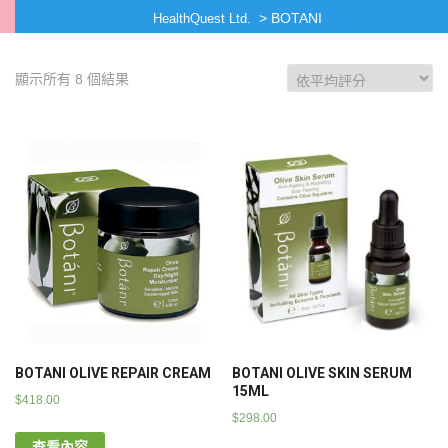
>
BOTANI
HealthQuest Ltd.
顯示所有 8 個結果
BOTANI OLIVE REPAIR CREAM
BOTANI OLIVE SKIN SERUM
15ML
$
418.00
$
298.00
查看內容