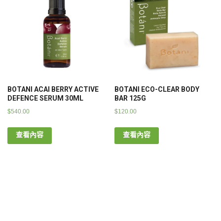
BOTANI ACAI BERRY ACTIVE
BOTANI ECO-CLEAR BODY
DEFENCE SERUM 30ML
BAR 125G
$
540.00
$
120.00
查看內容
查看內容