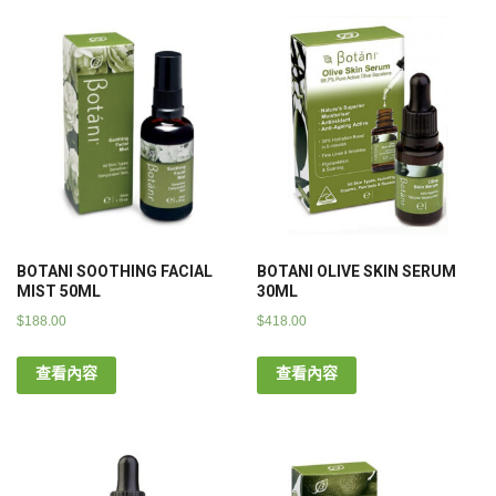
BOTANI SOOTHING FACIAL
BOTANI OLIVE SKIN SERUM
MIST 50ML
30ML
$
188.00
$
418.00
查看內容
查看內容