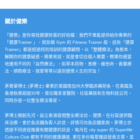
關於健樂
「健樂」是你尋找健康財富的好拍檔：我們不單能提供給你專業的
「健康Trainer 」，就如做 Gym 的 Fitness Trainer 般，這些「健康
Trainer」都是經過特別培訓的健康顧問，以「整體療法」為根本，
解開你的健康疑惑。簡單來説，就是會切合個人需要，教導你適當
地運用不同的「自然療法」，如草本葯物、食療、維他命、香薰療
法、順勢療法、按摩等等以達到健樂人生的宗旨！
茅菁華博士 (茅博士) 畢業於美國南加州大學臨床藥劑系，在美國及
香港執業超過30年，曾任職多家醫院、社區藥房和生物科技公司，
同時亦是一位整全療法專家。
茅博士開創先河，設立香港首間整全療法坊 – 健樂，在社區提供臨
床治療，會於各店舖為客人診症，詳情可向各店舖查詢。茅博士亦
透過不同途徑推廣有關健康的訊息，每月在 city super 的 Superlife
Culture Club 都有不同的健康講座, 更在多份報章雜誌發表文章，並