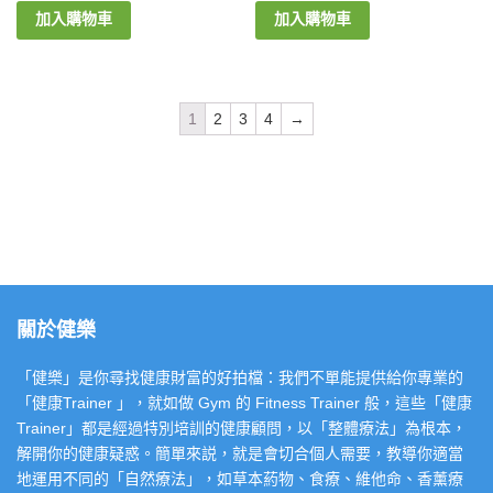
加入購物車
加入購物車
1
2
3
4
→
關於健樂
「健樂」是你尋找健康財富的好拍檔：我們不單能提供給你專業的
「健康Trainer 」，就如做 Gym 的 Fitness Trainer 般，這些「健康
Trainer」都是經過特別培訓的健康顧問，以「整體療法」為根本，
解開你的健康疑惑。簡單來説，就是會切合個人需要，教導你適當
地運用不同的「自然療法」，如草本葯物、食療、維他命、香薰療