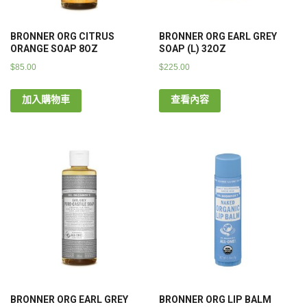
BRONNER ORG CITRUS
BRONNER ORG EARL GREY
ORANGE SOAP 8OZ
SOAP (L) 32OZ
$
85.00
$
225.00
加入購物車
查看內容
BRONNER ORG EARL GREY
BRONNER ORG LIP BALM