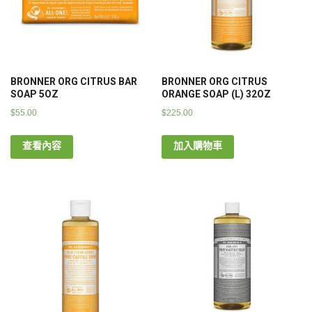
BRONNER ORG CITRUS BAR
BRONNER ORG CITRUS
SOAP 5OZ
ORANGE SOAP (L) 32OZ
$
55.00
$
225.00
查看內容
加入購物車