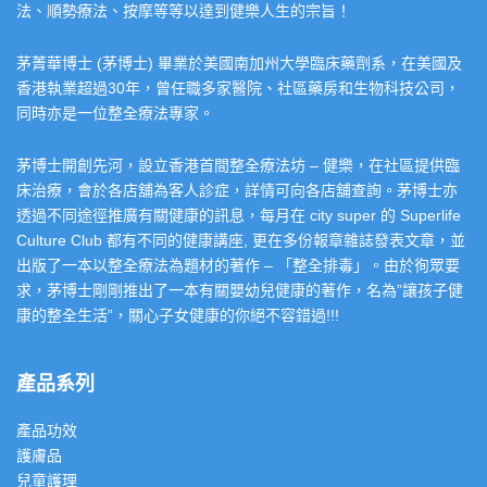
法、順勢療法、按摩等等以達到健樂人生的宗旨！
茅菁華博士 (茅博士) 畢業於美國南加州大學臨床藥劑系，在美國及
香港執業超過30年，曾任職多家醫院、社區藥房和生物科技公司，
同時亦是一位整全療法專家。
茅博士開創先河，設立香港首間整全療法坊 – 健樂，在社區提供臨
床治療，會於各店舖為客人診症，詳情可向各店舖查詢。茅博士亦
透過不同途徑推廣有關健康的訊息，每月在 city super 的 Superlife
Culture Club 都有不同的健康講座, 更在多份報章雜誌發表文章，並
出版了一本以整全療法為題材的著作 – 「整全排毒」。由於徇眾要
求，茅博士剛剛推出了一本有關嬰幼兒健康的著作，名為”讓孩子健
康的整全生活”，關心子女健康的你絕不容錯過!!!
產品系列
產品功效
護膚品
兒童護理