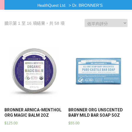
>
Dr. BRONNER'S
HealthQuest Ltd.
顯示第 1 至 16 項結果，共 58 項
BRONNER ARNICA-MENTHOL
BRONNER ORG UNSCENTED
ORG MAGIC BALM 2OZ
BABY MILD BAR SOAP 5OZ
$
125.00
$
55.00