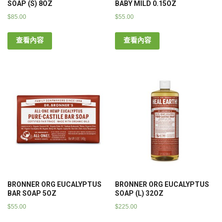
SOAP (S) 8OZ
BABY MILD 0.15OZ
$
85.00
$
55.00
查看內容
查看內容
BRONNER ORG EUCALYPTUS
BRONNER ORG EUCALYPTUS
BAR SOAP 5OZ
SOAP (L) 32OZ
$
55.00
$
225.00