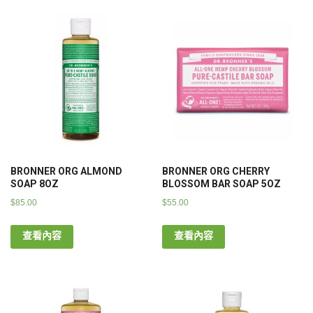
BRONNER ORG ALMOND
BRONNER ORG CHERRY
SOAP 8OZ
BLOSSOM BAR SOAP 5OZ
$
85.00
$
55.00
查看內容
查看內容