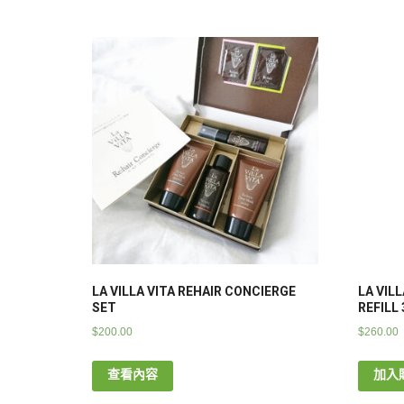
LA VILLA VITA REHAIR CONCIERGE
LA VIL
SET
REFILL
$
200.00
$
260.00
查看內容
加入