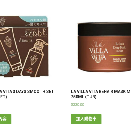
LA VITA 3 DAYS SMOOTH SET
LA VILLA VITA REHAIR MASK 
SET)
250ML (TUB)
$
330.00
內容
加入購物車