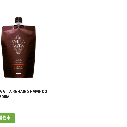
LA VITA REHAIR SHAMPOO
 300ML
購物車