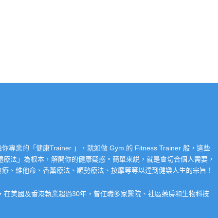
Trainer 」，就如做 Gym 的 Fitness Trainer 般，這些
「整體療法」為根本，解開你的健康疑惑。簡單來説，就是會切合個人需要，
食療、維他命、香薰療法、順勢療法、按摩等等以達到健樂人生的宗旨！
系，在美國及香港執業超過30年，曾任職多家醫院、社區藥房和生物科技