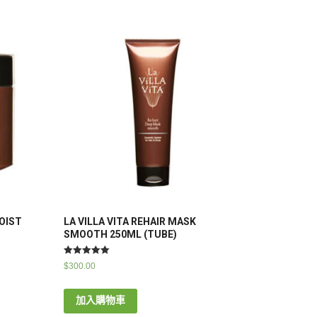
MOIST
LA VILLA VITA REHAIR MASK
SMOOTH 250ML (TUBE)
評分
$
300.00
5.00
滿分 5
加入購物車