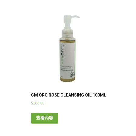
CM ORG ROSE CLEANSING OIL 100ML
$
188.00
查看內容