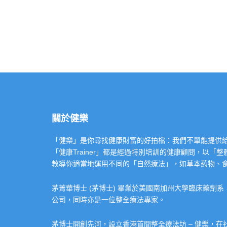
關於健樂
「健樂」是你尋找健康財富的好拍檔：我們不單能提供給你專業的「健康
「健康Trainer」都是經過特別培訓的健康顧問，以
教導你適當地運用不同的「自然療法」，如草本葯物、
茅菁華博士 (茅博士) 畢業於美國南加州大學臨床藥劑
公司，同時亦是一位整全療法專家。
茅博士開創先河，設立香港首間整全療法坊 – 健樂，