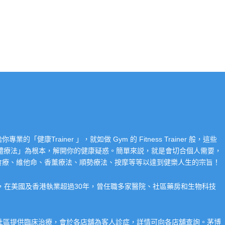
Trainer 」，就如做 Gym 的 Fitness Trainer 般，這些
「整體療法」為根本，解開你的健康疑惑。簡單來説，就是會切合個人需要，
食療、維他命、香薰療法、順勢療法、按摩等等以達到健樂人生的宗旨！
系，在美國及香港執業超過30年，曾任職多家醫院、社區藥房和生物科技
在社區提供臨床治療，會於各店舖為客人診症，詳情可向各店舖查詢。茅博