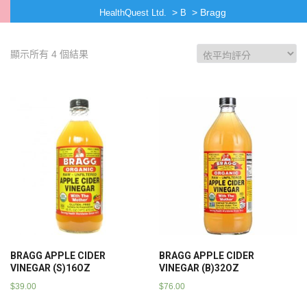
>
>
Bragg
HealthQuest Ltd.
B
顯示所有 4 個結果
BRAGG APPLE CIDER
BRAGG APPLE CIDER
VINEGAR (S)16OZ
VINEGAR (B)32OZ
$
39.00
$
76.00