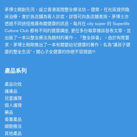
茅博士開創先河，設立香港首間整全療法坊 – 健樂，在社區提供臨
床治療，會於各店舖為客人診症，詳情可向各店舖查詢。茅博士亦
透過不同途徑推廣有關健康的訊息，每月在 city super 的 Superlife
Culture Club 都有不同的健康講座, 更在多份報章雜誌發表文章，並
出版了一本以整全療法為題材的著作 – 「整全排毒」。由於徇眾要
求，茅博士剛剛推出了一本有關嬰幼兒健康的著作，名為”讓孩子健
康的整全生活”，關心子女健康的你絕不容錯過!!!
產品系列
產品功效
護膚品
兒童護理
個人護理
藥品
香薰產品
順勢療法
其他產品