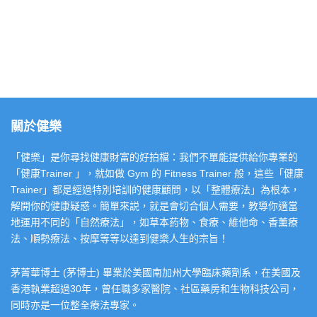
關於健樂
「健樂」是你尋找健康財富的好拍檔：我們不單能提供給你專業的
「健康Trainer 」，就如做 Gym 的 Fitness Trainer 般，這些「健康
Trainer」都是經過特別培訓的健康顧問，以「整體療法」為根本，
解開你的健康疑惑。簡單來説，就是會切合個人需要，教導你適當
地運用不同的「自然療法」，如草本葯物、食療、維他命、香薰療
法、順勢療法、按摩等等以達到健樂人生的宗旨！
茅菁華博士 (茅博士) 畢業於美國南加州大學臨床藥劑系，在美國及
香港執業超過30年，曾任職多家醫院、社區藥房和生物科技公司，
同時亦是一位整全療法專家。