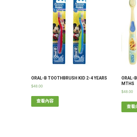
ORAL-B TOOTHBRUSH KID 2-4 YEARS
ORAL-B
MTHS
$
48.00
$
48.00
查看內容
查看