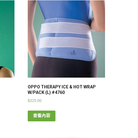
OPPO THERAPY ICE & HOT WRAP
W/PACK (L) #4760
$
325.00
查看內容