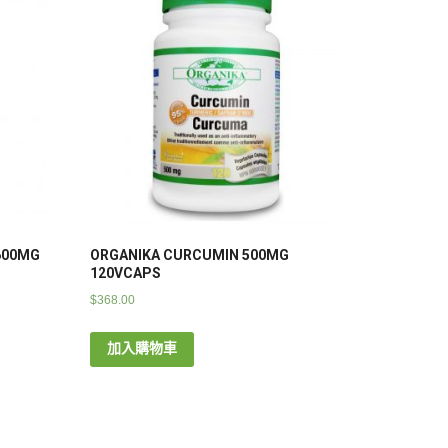
600MG
ORGANIKA CURCUMIN 500MG
120VCAPS
$
368.00
加入購物車