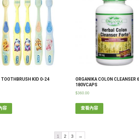
 TOOTHBRUSH KID 0-24
ORGANIKA COLON CLEANSER 
180VCAPS
$
360.00
內容
查看內容
1
2
3
→