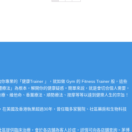
Trainer 」，就如做 Gym 的 Fitness Trainer 般，這些
「整體療法」為根本，解開你的健康疑惑。簡單來説，就是會切合個人需要，
食療、維他命、香薰療法、順勢療法、按摩等等以達到健樂人生的宗旨！
系，在美國及香港執業超過30年，曾任職多家醫院、社區藥房和生物科技
在社區提供臨床治療，會於各店舖為客人診症，詳情可向各店舖查詢。茅博