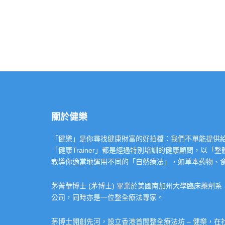
關於健樂
「健樂」是你尋找健康財富的好拍檔：我們不單能提供給你專業的「健康
「健康Trainer」都是經過特別培訓的健康顧問，以
教導你適當地運用不同的「自然療法」，如草本葯物、
茅菁華博士 (茅博士) 畢業於美國南加州大學臨床藥劑
公司，同時亦是一位整全療法專家。
茅博士開創先河，設立香港首間整全療法坊 – 健樂，