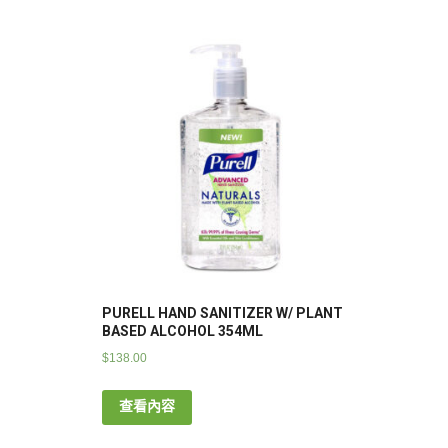
PURELL HAND SANITIZER W/ PLANT
BASED ALCOHOL 354ML
$
138.00
查看內容