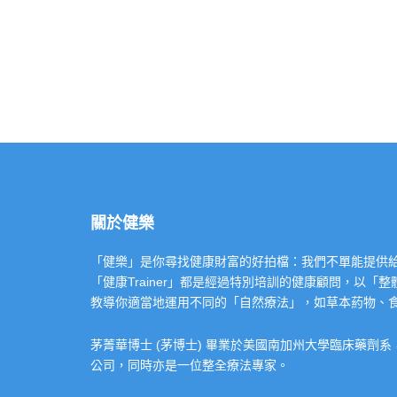
關於健樂
「健樂」是你尋找健康財富的好拍檔：我們不單能提供給你專業的「健康
「健康Trainer」都是經過特別培訓的健康顧問，以
教導你適當地運用不同的「自然療法」，如草本葯物、
茅菁華博士 (茅博士) 畢業於美國南加州大學臨床藥劑
公司，同時亦是一位整全療法專家。