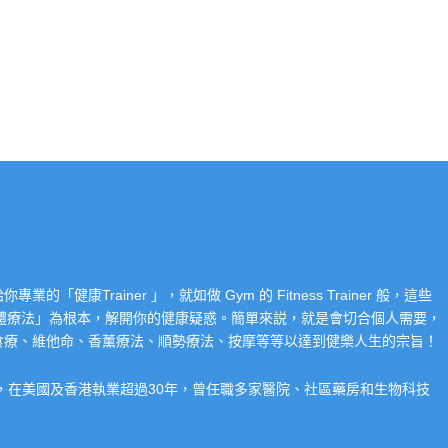
Trainer 」，就如做 Gym 的 Fitness Trainer 般，這些
「整體療法」為根本，解開你的健康疑惑。簡單來説，就是會切合個人需要，
食療、維他命、香薰療法、順勢療法、按摩等等以達到健樂人生的宗旨！
系，在美國及香港執業超過30年，曾任職多家醫院、社區藥房和生物科技