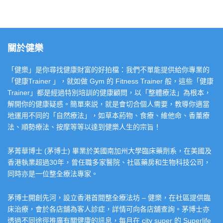
關於健樂
「健樂」是你尋找健康財富的好拍檔：我們不單能提供給你專業的
「健康Trainer 」，就如做 Gym 的 Fitness Trainer 般，這些「健康
Trainer」都是經過特別培訓的健康顧問，以「整體療法」為根本，
解開你的健康疑惑。簡單來説，就是會切合個人需要，教導你適當
地運用不同的「自然療法」，如草本葯物、食療、維他命、香薰療
法、順勢療法、按摩等等以達到健樂人生的宗旨！
茅菁華博士 (茅博士) 畢業於美國南加州大學臨床藥劑系，在美國及
香港執業超過30年，曾任職多家醫院、社區藥房和生物科技公司，
同時亦是一位整全療法專家。
茅博士開創先河，設立香港首間整全療法坊 – 健樂，在社區提供臨
床治療，會於各店舖為客人診症，詳情可向各店舖查詢。茅博士亦
透過不同途徑推廣有關健康的訊息，每月在 city super 的 Superlife