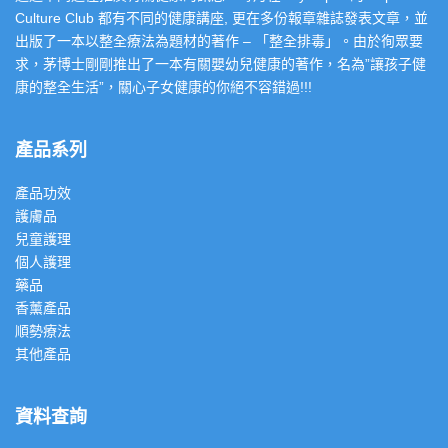
Culture Club 都有不同的健康講座, 更在多份報章雜誌發表文章，並
出版了一本以整全療法為題材的著作 – 「整全排毒」。由於徇眾要
求，茅博士剛剛推出了一本有關嬰幼兒健康的著作，名為”讓孩子健
康的整全生活”，關心子女健康的你絕不容錯過!!!
產品系列
產品功效
護膚品
兒童護理
個人護理
藥品
香薰產品
順勢療法
其他產品
資料查詢