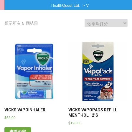
>
V
HealthQuest Ltd.
顯示所有 5 個結果
VICKS VAPOINHALER
VICKS VAPOPADS REFILL
MENTHOL 12’S
$
68.00
$
198.00
查看內容