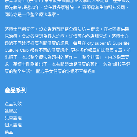
茅菁華博士 (茅博士) 畢業於美國南加州大學臨床藥劑系，在美國及
香港執業超過30年，曾任職多家醫院、社區藥房和生物科技公司，
同時亦是一位整全療法專家。
茅博士開創先河，設立香港首間整全療法坊 – 健樂，在社區提供臨
床治療，會於各店舖為客人診症，詳情可向各店舖查詢。茅博士亦
透過不同途徑推廣有關健康的訊息，每月在 city super 的 Superlife
Culture Club 都有不同的健康講座, 更在多份報章雜誌發表文章，並
出版了一本以整全療法為題材的著作 – 「整全排毒」。由於徇眾要
求，茅博士剛剛推出了一本有關嬰幼兒健康的著作，名為”讓孩子健
康的整全生活”，關心子女健康的你絕不容錯過!!!
產品系列
產品功效
護膚品
兒童護理
個人護理
藥品