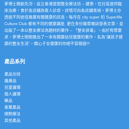
茅博士開創先河，設立香港首間整全療法坊 – 健樂，在社區提供臨
床治療，會於各店舖為客人診症，詳情可向各店舖查詢。茅博士亦
透過不同途徑推廣有關健康的訊息，每月在 city super 的 Superlife
Culture Club 都有不同的健康講座, 更在多份報章雜誌發表文章，並
出版了一本以整全療法為題材的著作 – 「整全排毒」。由於徇眾要
求，茅博士剛剛推出了一本有關嬰幼兒健康的著作，名為”讓孩子健
康的整全生活”，關心子女健康的你絕不容錯過!!!
產品系列
產品功效
護膚品
兒童護理
個人護理
藥品
香薰產品
順勢療法
其他產品