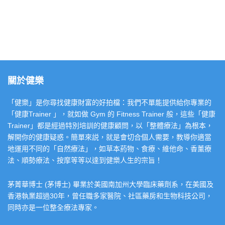
關於健樂
「健樂」是你尋找健康財富的好拍檔：我們不單能提供給你專業的
「健康Trainer 」，就如做 Gym 的 Fitness Trainer 般，這些「健康
Trainer」都是經過特別培訓的健康顧問，以「整體療法」為根本，
解開你的健康疑惑。簡單來説，就是會切合個人需要，教導你適當
地運用不同的「自然療法」，如草本葯物、食療、維他命、香薰療
法、順勢療法、按摩等等以達到健樂人生的宗旨！
茅菁華博士 (茅博士) 畢業於美國南加州大學臨床藥劑系，在美國及
香港執業超過30年，曾任職多家醫院、社區藥房和生物科技公司，
同時亦是一位整全療法專家。