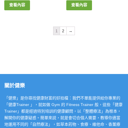
查看內容
查看內容
1
2
→
關於健樂
「健樂」是你尋找健康財富的好拍檔：我們不單能提供給你專業的
「健康Trainer 」，就如做 Gym 的 Fitness Trainer 般，這些「健康
Trainer」都是經過特別培訓的健康顧問，以「整體療法」為根本，
解開你的健康疑惑。簡單來説，就是會切合個人需要，教導你適當
地運用不同的「自然療法」，如草本葯物、食療、維他命、香薰療