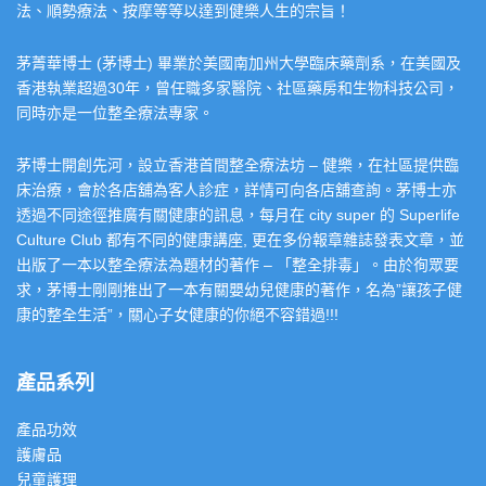
法、順勢療法、按摩等等以達到健樂人生的宗旨！
茅菁華博士 (茅博士) 畢業於美國南加州大學臨床藥劑系，在美國及
香港執業超過30年，曾任職多家醫院、社區藥房和生物科技公司，
同時亦是一位整全療法專家。
茅博士開創先河，設立香港首間整全療法坊 – 健樂，在社區提供臨
床治療，會於各店舖為客人診症，詳情可向各店舖查詢。茅博士亦
透過不同途徑推廣有關健康的訊息，每月在 city super 的 Superlife
Culture Club 都有不同的健康講座, 更在多份報章雜誌發表文章，並
出版了一本以整全療法為題材的著作 – 「整全排毒」。由於徇眾要
求，茅博士剛剛推出了一本有關嬰幼兒健康的著作，名為”讓孩子健
康的整全生活”，關心子女健康的你絕不容錯過!!!
產品系列
產品功效
護膚品
兒童護理