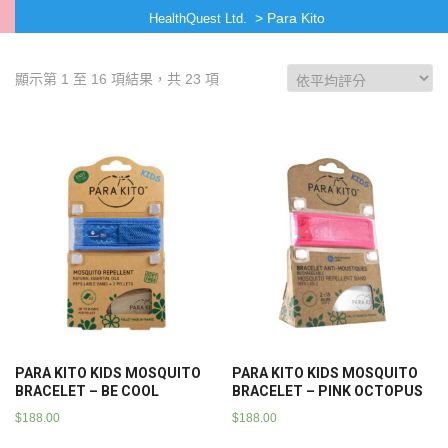
>
Para Kito
HealthQuest Ltd.
顯示第 1 至 16 項結果，共 23 項
PARA KITO KIDS MOSQUITO
PARA KITO KIDS MOSQUITO
BRACELET – BE COOL
BRACELET – PINK OCTOPUS
$
188.00
$
188.00