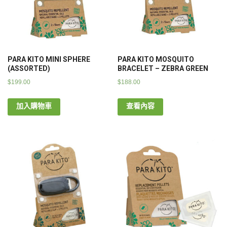
PARA KITO MINI SPHERE
PARA KITO MOSQUITO
(ASSORTED)
BRACELET – ZEBRA GREEN
$
199.00
$
188.00
加入購物車
查看內容