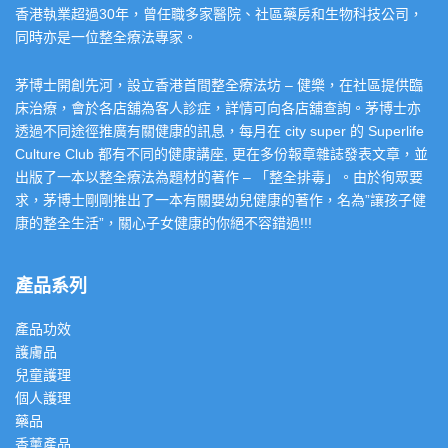
香港執業超過30年，曾任職多家醫院、社區藥房和生物科技公司，
同時亦是一位整全療法專家。
茅博士開創先河，設立香港首間整全療法坊 – 健樂，在社區提供臨
床治療，會於各店舖為客人診症，詳情可向各店舖查詢。茅博士亦
透過不同途徑推廣有關健康的訊息，每月在 city super 的 Superlife
Culture Club 都有不同的健康講座, 更在多份報章雜誌發表文章，並
出版了一本以整全療法為題材的著作 – 「整全排毒」。由於徇眾要
求，茅博士剛剛推出了一本有關嬰幼兒健康的著作，名為”讓孩子健
康的整全生活”，關心子女健康的你絕不容錯過!!!
產品系列
產品功效
護膚品
兒童護理
個人護理
藥品
香薰產品