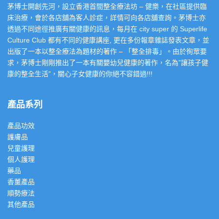
茅博士開創先河，設立香港首間整全療法坊 – 健樂，在社區提供臨
床治療，會於各店舖為客人診症，詳情可向各店舖查詢。茅博士亦
透過不同途徑推廣有關健康的訊息，每月在 city super 的 Superlife
Culture Club 都有不同的健康講座, 更在多份報章雜誌發表文章，並
出版了一本以整全療法為題材的著作 – 「整全排毒」。由於徇眾要
求，茅博士剛剛推出了一本有關嬰幼兒健康的著作，名為”讓孩子健
康的整全生活”，關心子女健康的你絕不容錯過!!!
產品系列
產品功效
護膚品
兒童護理
個人護理
藥品
香薰產品
順勢療法
其他產品