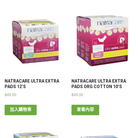
NATRACARE ULTRA EXTRA
NATRACARE ULTRA EXTRA
PADS 12’S
PADS ORG COTTON 10’S
$
49.00
$
49.00
加入購物車
查看內容