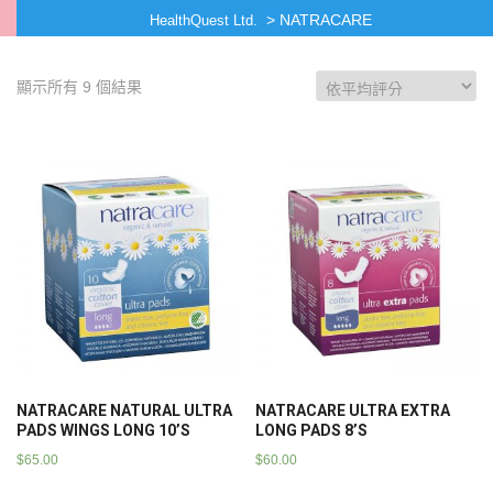
>
NATRACARE
HealthQuest Ltd.
顯示所有 9 個結果
NATRACARE NATURAL ULTRA
NATRACARE ULTRA EXTRA
PADS WINGS LONG 10’S
LONG PADS 8’S
$
65.00
$
60.00