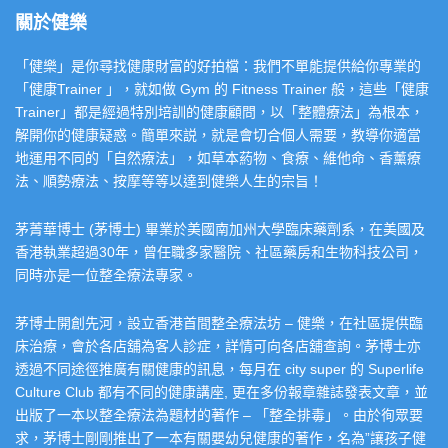
關於健樂
「健樂」是你尋找健康財富的好拍檔：我們不單能提供給你專業的
「健康Trainer 」，就如做 Gym 的 Fitness Trainer 般，這些「健康
Trainer」都是經過特別培訓的健康顧問，以「整體療法」為根本，
解開你的健康疑惑。簡單來説，就是會切合個人需要，教導你適當
地運用不同的「自然療法」，如草本葯物、食療、維他命、香薰療
法、順勢療法、按摩等等以達到健樂人生的宗旨！
茅菁華博士 (茅博士) 畢業於美國南加州大學臨床藥劑系，在美國及
香港執業超過30年，曾任職多家醫院、社區藥房和生物科技公司，
同時亦是一位整全療法專家。
茅博士開創先河，設立香港首間整全療法坊 – 健樂，在社區提供臨
床治療，會於各店舖為客人診症，詳情可向各店舖查詢。茅博士亦
透過不同途徑推廣有關健康的訊息，每月在 city super 的 Superlife
Culture Club 都有不同的健康講座, 更在多份報章雜誌發表文章，並
出版了一本以整全療法為題材的著作 – 「整全排毒」。由於徇眾要
求，茅博士剛剛推出了一本有關嬰幼兒健康的著作，名為”讓孩子健