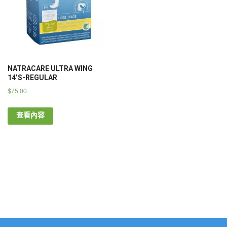
NATRACARE ULTRA WING
14’S-REGULAR
$
75.00
查看內容