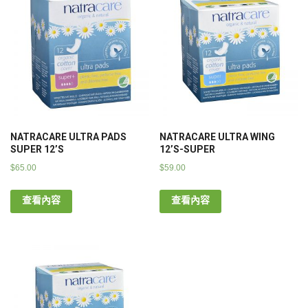
NATRACARE ULTRA PADS
NATRACARE ULTRA WING
SUPER 12’S
12’S-SUPER
$
65.00
$
59.00
查看內容
查看內容