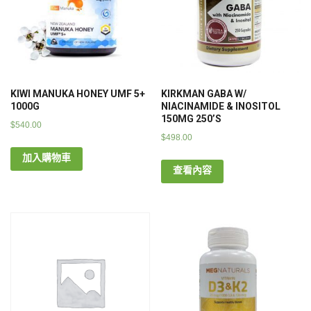
KIWI MANUKA HONEY UMF 5+
KIRKMAN GABA W/
1000G
NIACINAMIDE & INOSITOL
150MG 250’S
$
540.00
$
498.00
加入購物車
查看內容