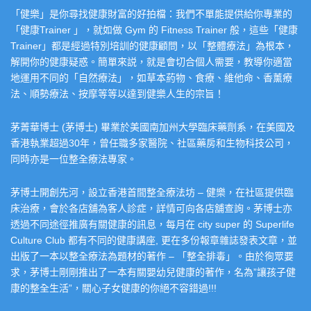
「健樂」是你尋找健康財富的好拍檔：我們不單能提供給你專業的
「健康Trainer 」，就如做 Gym 的 Fitness Trainer 般，這些「健康
Trainer」都是經過特別培訓的健康顧問，以「整體療法」為根本，
解開你的健康疑惑。簡單來説，就是會切合個人需要，教導你適當
地運用不同的「自然療法」，如草本葯物、食療、維他命、香薰療
法、順勢療法、按摩等等以達到健樂人生的宗旨！
茅菁華博士 (茅博士) 畢業於美國南加州大學臨床藥劑系，在美國及
香港執業超過30年，曾任職多家醫院、社區藥房和生物科技公司，
同時亦是一位整全療法專家。
茅博士開創先河，設立香港首間整全療法坊 – 健樂，在社區提供臨
床治療，會於各店舖為客人診症，詳情可向各店舖查詢。茅博士亦
透過不同途徑推廣有關健康的訊息，每月在 city super 的 Superlife
Culture Club 都有不同的健康講座, 更在多份報章雜誌發表文章，並
出版了一本以整全療法為題材的著作 – 「整全排毒」。由於徇眾要
求，茅博士剛剛推出了一本有關嬰幼兒健康的著作，名為”讓孩子健
康的整全生活”，關心子女健康的你絕不容錯過!!!