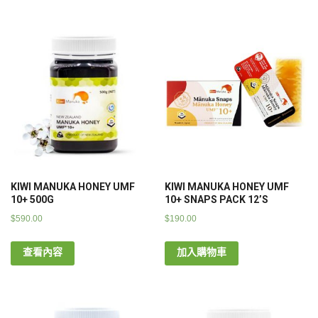
KIWI MANUKA HONEY UMF
KIWI MANUKA HONEY UMF
10+ 500G
10+ SNAPS PACK 12’S
$
590.00
$
190.00
查看內容
加入購物車