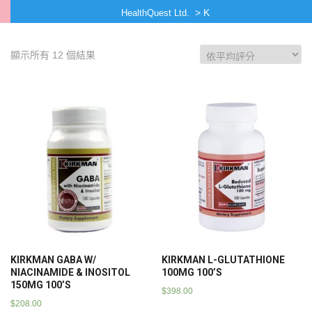
>
K
HealthQuest Ltd.
顯示所有 12 個結果
KIRKMAN GABA W/
KIRKMAN L-GLUTATHIONE
NIACINAMIDE & INOSITOL
100MG 100’S
150MG 100’S
$
398.00
$
208.00