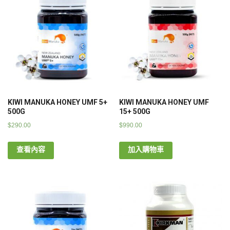
KIWI MANUKA HONEY UMF 5+
KIWI MANUKA HONEY UMF
500G
15+ 500G
$
290.00
$
990.00
查看內容
加入購物車