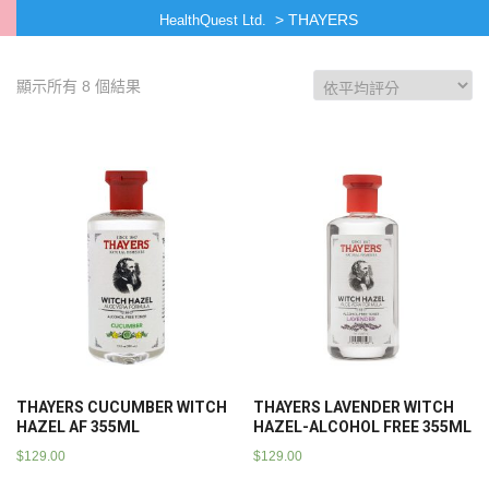
>
THAYERS
HealthQuest Ltd.
顯示所有 8 個結果
THAYERS CUCUMBER WITCH
THAYERS LAVENDER WITCH
HAZEL AF 355ML
HAZEL-ALCOHOL FREE 355ML
$
129.00
$
129.00