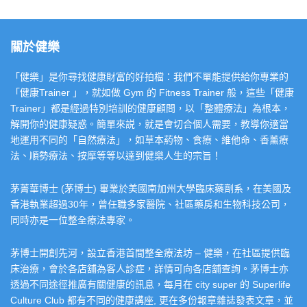
關於健樂
「健樂」是你尋找健康財富的好拍檔：我們不單能提供給你專業的
「健康Trainer 」，就如做 Gym 的 Fitness Trainer 般，這些「健康
Trainer」都是經過特別培訓的健康顧問，以「整體療法」為根本，
解開你的健康疑惑。簡單來説，就是會切合個人需要，教導你適當
地運用不同的「自然療法」，如草本葯物、食療、維他命、香薰療
法、順勢療法、按摩等等以達到健樂人生的宗旨！
茅菁華博士 (茅博士) 畢業於美國南加州大學臨床藥劑系，在美國及
香港執業超過30年，曾任職多家醫院、社區藥房和生物科技公司，
同時亦是一位整全療法專家。
茅博士開創先河，設立香港首間整全療法坊 – 健樂，在社區提供臨
床治療，會於各店舖為客人診症，詳情可向各店舖查詢。茅博士亦
透過不同途徑推廣有關健康的訊息，每月在 city super 的 Superlife
Culture Club 都有不同的健康講座, 更在多份報章雜誌發表文章，並