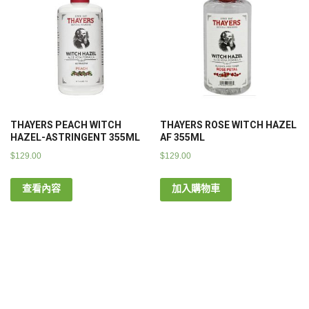
THAYERS PEACH WITCH
THAYERS ROSE WITCH HAZEL
HAZEL-ASTRINGENT 355ML
AF 355ML
$
129.00
$
129.00
查看內容
加入購物車