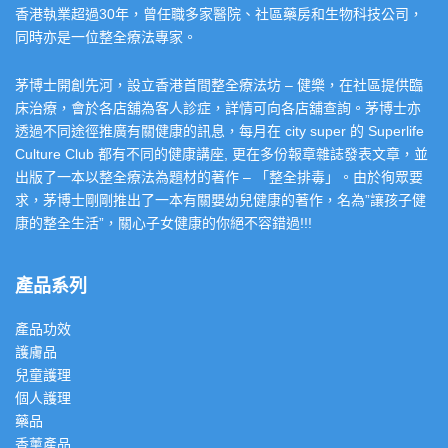
香港執業超過30年，曾任職多家醫院、社區藥房和生物科技公司，
同時亦是一位整全療法專家。
茅博士開創先河，設立香港首間整全療法坊 – 健樂，在社區提供臨
床治療，會於各店舖為客人診症，詳情可向各店舖查詢。茅博士亦
透過不同途徑推廣有關健康的訊息，每月在 city super 的 Superlife
Culture Club 都有不同的健康講座, 更在多份報章雜誌發表文章，並
出版了一本以整全療法為題材的著作 – 「整全排毒」。由於徇眾要
求，茅博士剛剛推出了一本有關嬰幼兒健康的著作，名為”讓孩子健
康的整全生活”，關心子女健康的你絕不容錯過!!!
產品系列
產品功效
護膚品
兒童護理
個人護理
藥品
香薰產品