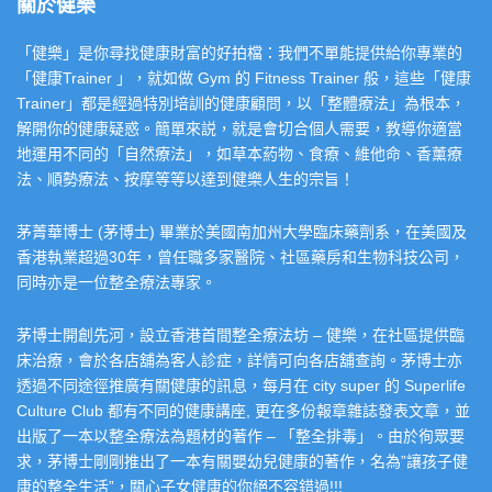
關於健樂
「健樂」是你尋找健康財富的好拍檔：我們不單能提供給你專業的
「健康Trainer 」，就如做 Gym 的 Fitness Trainer 般，這些「健康
Trainer」都是經過特別培訓的健康顧問，以「整體療法」為根本，
解開你的健康疑惑。簡單來説，就是會切合個人需要，教導你適當
地運用不同的「自然療法」，如草本葯物、食療、維他命、香薰療
法、順勢療法、按摩等等以達到健樂人生的宗旨！
茅菁華博士 (茅博士) 畢業於美國南加州大學臨床藥劑系，在美國及
香港執業超過30年，曾任職多家醫院、社區藥房和生物科技公司，
同時亦是一位整全療法專家。
茅博士開創先河，設立香港首間整全療法坊 – 健樂，在社區提供臨
床治療，會於各店舖為客人診症，詳情可向各店舖查詢。茅博士亦
透過不同途徑推廣有關健康的訊息，每月在 city super 的 Superlife
Culture Club 都有不同的健康講座, 更在多份報章雜誌發表文章，並
出版了一本以整全療法為題材的著作 – 「整全排毒」。由於徇眾要
求，茅博士剛剛推出了一本有關嬰幼兒健康的著作，名為”讓孩子健
康的整全生活”，關心子女健康的你絕不容錯過!!!