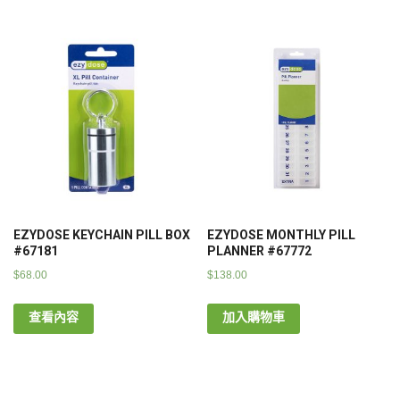
EZYDOSE KEYCHAIN PILL BOX
EZYDOSE MONTHLY PILL
#67181
PLANNER #67772
$
68.00
$
138.00
查看內容
加入購物車