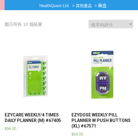
>
>
藥盒
HealthQuest Ltd.
其他產品
顯示所有 10 個結果
EZYCARE WEEKLY/4 TIMES
EZYDOSE WEEKLY PILL
DAILY PLANNER (M) #67405
PLANNER W PUSH BUTTONS
(XL) #67571
$
98.00
$
68.00