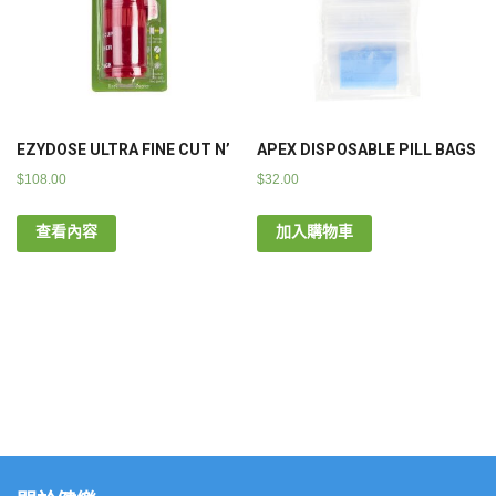
EZYDOSE ULTRA FINE CUT N’
APEX DISPOSABLE PILL BAGS
$
108.00
$
32.00
查看內容
加入購物車