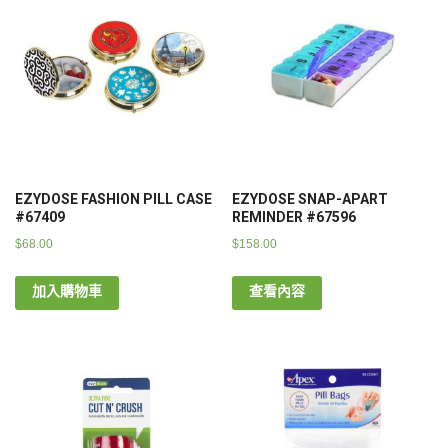
EZYDOSE FASHION PILL CASE
EZYDOSE SNAP-APART
#67409
REMINDER #67596
$
68.00
$
158.00
加入購物車
查看內容