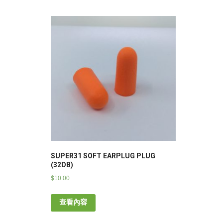
SUPER31 SOFT EARPLUG PLUG
(32DB)
$
10.00
查看內容