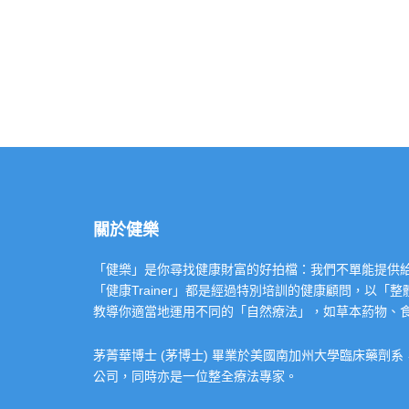
關於健樂
「健樂」是你尋找健康財富的好拍檔：我們不單能提供給你專業的「健康
「健康Trainer」都是經過特別培訓的健康顧問，以
教導你適當地運用不同的「自然療法」，如草本葯物、
茅菁華博士 (茅博士) 畢業於美國南加州大學臨床藥劑
公司，同時亦是一位整全療法專家。