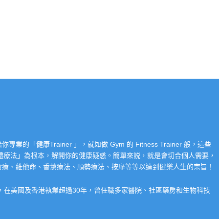
Trainer 」，就如做 Gym 的 Fitness Trainer 般，這些
「整體療法」為根本，解開你的健康疑惑。簡單來説，就是會切合個人需要，
食療、維他命、香薰療法、順勢療法、按摩等等以達到健樂人生的宗旨！
系，在美國及香港執業超過30年，曾任職多家醫院、社區藥房和生物科技