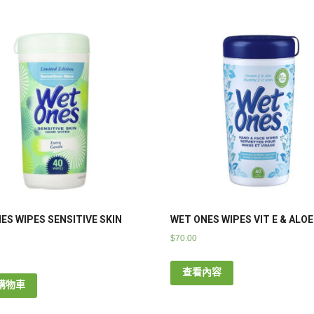
ES WIPES SENSITIVE SKIN
WET ONES WIPES VIT E & ALOE
$
70.00
查看內容
購物車