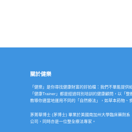
關於健樂
「健樂」是你尋找健康財富的好拍檔：我們不單能提供給你專業的「健康
「健康Trainer」都是經過特別培訓的健康顧問，以
教導你適當地運用不同的「自然療法」，如草本葯物、
茅菁華博士 (茅博士) 畢業於美國南加州大學臨床藥劑
公司，同時亦是一位整全療法專家。