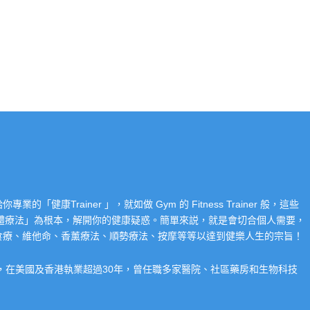
Trainer 」，就如做 Gym 的 Fitness Trainer 般，這些
「整體療法」為根本，解開你的健康疑惑。簡單來説，就是會切合個人需要，
食療、維他命、香薰療法、順勢療法、按摩等等以達到健樂人生的宗旨！
系，在美國及香港執業超過30年，曾任職多家醫院、社區藥房和生物科技