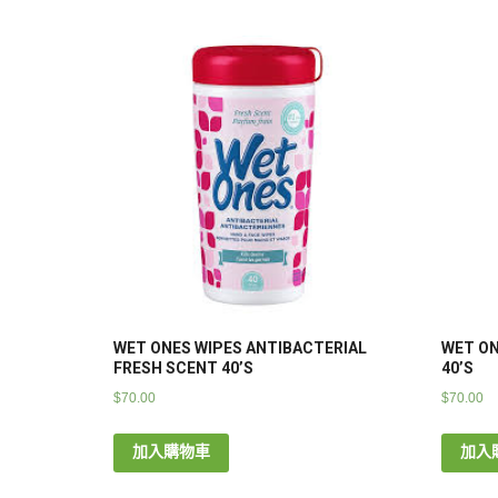
WET ONES WIPES ANTIBACTERIAL
WET ON
FRESH SCENT 40’S
40’S
$
70.00
$
70.00
加入購物車
加入