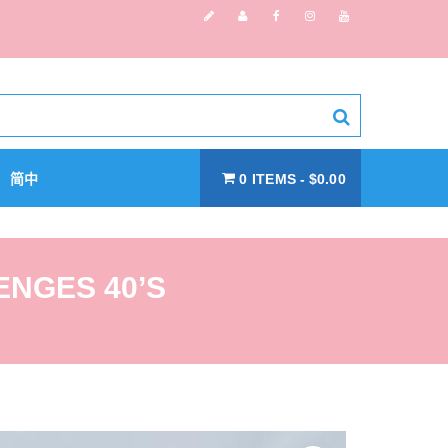
简中
0 ITEMS
$0.00
ENGES 40’S