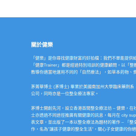
關於健樂
「健樂」是你尋找健康財富的好拍檔：我們不單能提供給你專業的「健康
「健康Trainer」都是經過特別培訓的健康顧問，以
教導你適當地運用不同的「自然療法」，如草本葯物、
茅菁華博士 (茅博士) 畢業於美國南加州大學臨床藥劑
公司，同時亦是一位整全療法專家。
茅博士開創先河，設立香港首間整全療法坊 – 健樂，
士亦透過不同途徑推廣有關健康的訊息，每月在 city super 的
表文章，並出版了一本以整全療法為題材的著作 – 「
作，名為”讓孩子健康的整全生活”，關心子女健康的你絕不