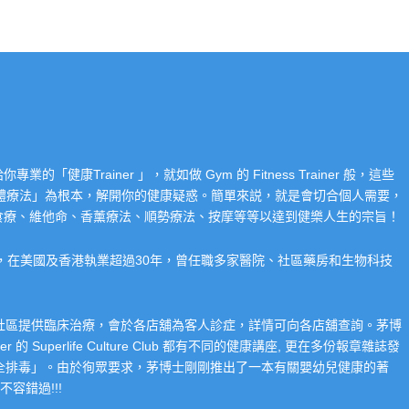
Trainer 」，就如做 Gym 的 Fitness Trainer 般，這些
「整體療法」為根本，解開你的健康疑惑。簡單來説，就是會切合個人需要，
食療、維他命、香薰療法、順勢療法、按摩等等以達到健樂人生的宗旨！
系，在美國及香港執業超過30年，曾任職多家醫院、社區藥房和生物科技
在社區提供臨床治療，會於各店舖為客人診症，詳情可向各店舖查詢。茅博
 Superlife Culture Club 都有不同的健康講座, 更在多份報章雜誌發
整全排毒」。由於徇眾要求，茅博士剛剛推出了一本有關嬰幼兒健康的著
容錯過!!!