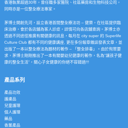
香港執業超過30年，曾任職多家醫院、社區藥房和生物科技公司，
同時亦是一位整全療法專家。
茅博士開創先河，設立香港首間整全療法坊 – 健樂，在社區提供臨
床治療，會於各店舖為客人診症，詳情可向各店舖查詢。茅博士亦
透過不同途徑推廣有關健康的訊息，每月在 city super 的 Superlife
Culture Club 都有不同的健康講座, 更在多份報章雜誌發表文章，並
出版了一本以整全療法為題材的著作 – 「整全排毒」。由於徇眾要
求，茅博士剛剛推出了一本有關嬰幼兒健康的著作，名為”讓孩子健
康的整全生活”，關心子女健康的你絕不容錯過!!!
產品系列
產品功效
護膚品
兒童護理
個人護理
藥品
香薰產品