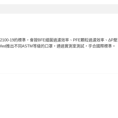
ASTM F2100-19的標準，會按BFE細菌過濾效率、PFE顆粒過濾效率
eMed推出不同ASTM等級的口罩，通過實測室測試，乎合國際標準。