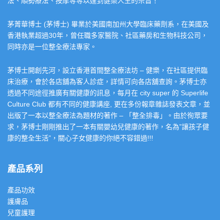
法、順勢療法、按摩等等以達到健樂人生的宗旨！
茅菁華博士 (茅博士) 畢業於美國南加州大學臨床藥劑系，在美國及
香港執業超過30年，曾任職多家醫院、社區藥房和生物科技公司，
同時亦是一位整全療法專家。
茅博士開創先河，設立香港首間整全療法坊 – 健樂，在社區提供臨
床治療，會於各店舖為客人診症，詳情可向各店舖查詢。茅博士亦
透過不同途徑推廣有關健康的訊息，每月在 city super 的 Superlife
Culture Club 都有不同的健康講座, 更在多份報章雜誌發表文章，並
出版了一本以整全療法為題材的著作 – 「整全排毒」。由於徇眾要
求，茅博士剛剛推出了一本有關嬰幼兒健康的著作，名為”讓孩子健
康的整全生活”，關心子女健康的你絕不容錯過!!!
產品系列
產品功效
護膚品
兒童護理