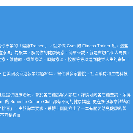
Trainer 」，就如做 Gym 的 Fitness Trainer 般，這些
「整體療法」為根本，解開你的健康疑惑。簡單來説，就是會切合個人需要，
食療、維他命、香薰療法、順勢療法、按摩等等以達到健樂人生的宗旨！
系，在美國及香港執業超過30年，曾任職多家醫院、社區藥房和生物科技
在社區提供臨床治療，會於各店舖為客人診症，詳情可向各店舖查詢。茅博
 Superlife Culture Club 都有不同的健康講座, 更在多份報章雜誌發
整全排毒」。由於徇眾要求，茅博士剛剛推出了一本有關嬰幼兒健康的著
容錯過!!!