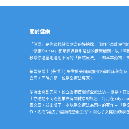
關於健樂
「健樂」是你尋找健康財富的好拍檔：我們不單能提供給你專業的「健康
「健康Trainer」都是經過特別培訓的健康顧問，以
教導你適當地運用不同的「自然療法」，如草本葯物、
茅菁華博士 (茅博士) 畢業於美國南加州大學臨床藥劑
公司，同時亦是一位整全療法專家。
茅博士開創先河，設立香港首間整全療法坊 – 健樂，
士亦透過不同途徑推廣有關健康的訊息，每月在 city super 的
表文章，並出版了一本以整全療法為題材的著作 – 「
作，名為”讓孩子健康的整全生活”，關心子女健康的你絕不