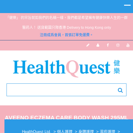
「健樂」 的宗旨就如我們的名稱一樣，我們都是希望擁有健康快樂人生的一群
醫葯人！ 送貨範圍只限香港 Delivery to Hong Kong only
注冊成爲會員，首張訂單免運費。
AVEENO ECZEMA CARE BODY WASH 295ML
>
>
>
>
HealthQuest Ltd.
個人護理
身體護理
濕疹護理