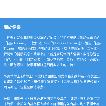
關於健樂
「健樂」是你尋找健康財富的好拍檔：我們不單能提供給你專業的
「健康Trainer 」，就如做 Gym 的 Fitness Trainer 般，這些「健康
Trainer」都是經過特別培訓的健康顧問，以「整體療法」為根本，
解開你的健康疑惑。簡單來説，就是會切合個人需要，教導你適當
地運用不同的「自然療法」，如草本葯物、食療、維他命、香薰療
法、順勢療法、按摩等等以達到健樂人生的宗旨！
茅菁華博士 (茅博士) 畢業於美國南加州大學臨床藥劑系，在美國及
香港執業超過30年，曾任職多家醫院、社區藥房和生物科技公司，
同時亦是一位整全療法專家。
茅博士開創先河，設立香港首間整全療法坊 – 健樂，在社區提供臨
床治療，會於各店舖為客人診症，詳情可向各店舖查詢。茅博士亦