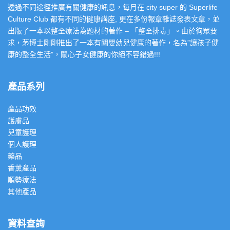
透過不同途徑推廣有關健康的訊息，每月在 city super 的 Superlife
Culture Club 都有不同的健康講座, 更在多份報章雜誌發表文章，並
出版了一本以整全療法為題材的著作 – 「整全排毒」。由於徇眾要
求，茅博士剛剛推出了一本有關嬰幼兒健康的著作，名為”讓孩子健
康的整全生活”，關心子女健康的你絕不容錯過!!!
產品系列
產品功效
護膚品
兒童護理
個人護理
藥品
香薰產品
順勢療法
其他產品
資料查詢