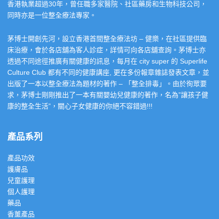
香港執業超過30年，曾任職多家醫院、社區藥房和生物科技公司，
同時亦是一位整全療法專家。
茅博士開創先河，設立香港首間整全療法坊 – 健樂，在社區提供臨
床治療，會於各店舖為客人診症，詳情可向各店舖查詢。茅博士亦
透過不同途徑推廣有關健康的訊息，每月在 city super 的 Superlife
Culture Club 都有不同的健康講座, 更在多份報章雜誌發表文章，並
出版了一本以整全療法為題材的著作 – 「整全排毒」。由於徇眾要
求，茅博士剛剛推出了一本有關嬰幼兒健康的著作，名為”讓孩子健
康的整全生活”，關心子女健康的你絕不容錯過!!!
產品系列
產品功效
護膚品
兒童護理
個人護理
藥品
香薰產品