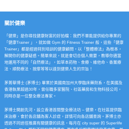
關於健樂
「健樂」是你尋找健康財富的好拍檔：我們不單能提供給你專業的
「健康Trainer 」，就如做 Gym 的 Fitness Trainer 般，這些「健康
Trainer」都是經過特別培訓的健康顧問，以「整體療法」為根本，
解開你的健康疑惑。簡單來説，就是會切合個人需要，教導你適當
地運用不同的「自然療法」，如草本葯物、食療、維他命、香薰療
法、順勢療法、按摩等等以達到健樂人生的宗旨！
茅菁華博士 (茅博士) 畢業於美國南加州大學臨床藥劑系，在美國及
香港執業超過30年，曾任職多家醫院、社區藥房和生物科技公司，
同時亦是一位整全療法專家。
茅博士開創先河，設立香港首間整全療法坊 – 健樂，在社區提供臨
床治療，會於各店舖為客人診症，詳情可向各店舖查詢。茅博士亦
透過不同途徑推廣有關健康的訊息，每月在 city super 的 Superlife