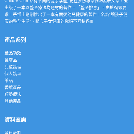
Culture Club 都有不同的健康講座, 更在多份報章雜誌發表文章，並
出版了一本以整全療法為題材的著作 – 「整全排毒」。由於徇眾要
求，茅博士剛剛推出了一本有關嬰幼兒健康的著作，名為”讓孩子健
康的整全生活”，關心子女健康的你絕不容錯過!!!
產品系列
產品功效
護膚品
兒童護理
個人護理
藥品
香薰產品
順勢療法
其他產品
資料查詢
會員計劃