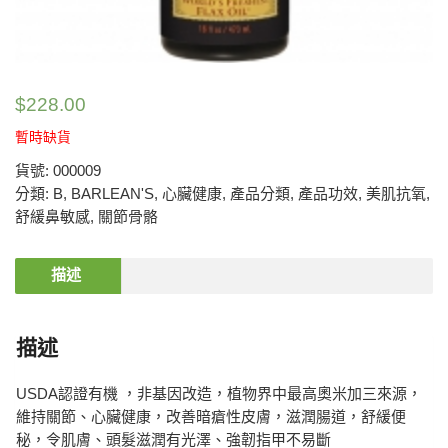
$
228.00
暫時缺貨
貨號:
000009
分類:
B
,
BARLEAN'S
,
心臟健康
,
產品分類
,
產品功效
,
美肌抗氧
,
舒緩鼻敏感
,
關節骨骼
描述
描述
USDA認證有機 ，非基因改造，植物界中最高奧米加三來源，
維持關節、心臟健康，改善暗瘡性皮膚，滋潤腸道，舒緩便
秘，令肌膚、頭髮滋潤有光澤、強韌指甲不易斷