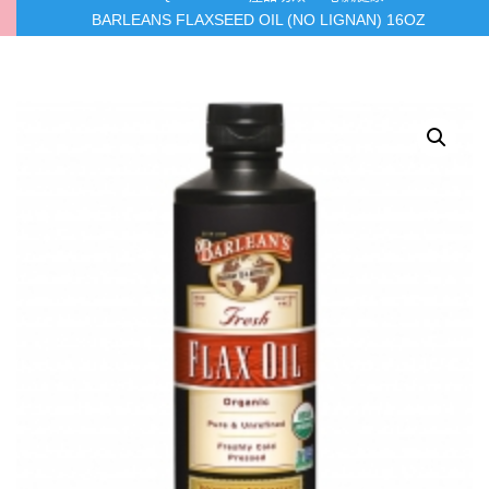
BARLEANS FLAXSEED OIL (NO LIGNAN) 16OZ