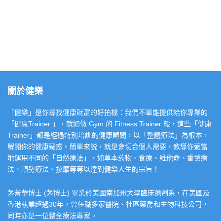
關於健樂
「健樂」是你尋找健康財富的好拍檔：我們不單能提供給你專業的
「健康Trainer 」，就如做 Gym 的 Fitness Trainer 般，這些「健康
Trainer」都是經過特別培訓的健康顧問，以「整體療法」為根本，
解開你的健康疑惑。簡單來説，就是會切合個人需要，教導你適當
地運用不同的「自然療法」，如草本葯物、食療、維他命、香薰療
法、順勢療法、按摩等等以達到健樂人生的宗旨！
茅菁華博士 (茅博士) 畢業於美國南加州大學臨床藥劑系，在美國及
香港執業超過30年，曾任職多家醫院、社區藥房和生物科技公司，
同時亦是一位整全療法專家。