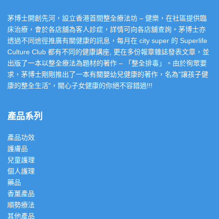
茅博士開創先河，設立香港首間整全療法坊 – 健樂，在社區提供臨
床治療，會於各店舖為客人診症，詳情可向各店舖查詢。茅博士亦
透過不同途徑推廣有關健康的訊息，每月在 city super 的 Superlife
Culture Club 都有不同的健康講座, 更在多份報章雜誌發表文章，並
出版了一本以整全療法為題材的著作 – 「整全排毒」。由於徇眾要
求，茅博士剛剛推出了一本有關嬰幼兒健康的著作，名為”讓孩子健
康的整全生活”，關心子女健康的你絕不容錯過!!!
產品系列
產品功效
護膚品
兒童護理
個人護理
藥品
香薰產品
順勢療法
其他產品