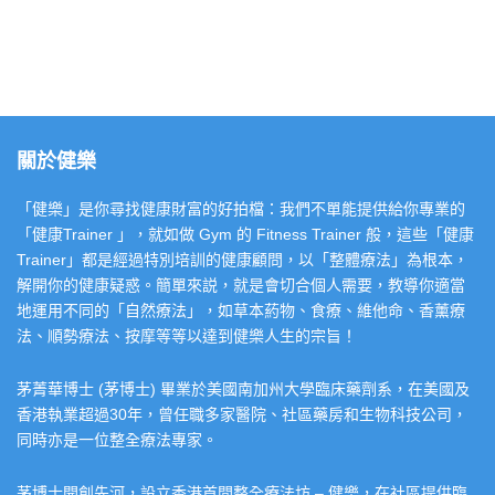
關於健樂
「健樂」是你尋找健康財富的好拍檔：我們不單能提供給你專業的
「健康Trainer 」，就如做 Gym 的 Fitness Trainer 般，這些「健康
Trainer」都是經過特別培訓的健康顧問，以「整體療法」為根本，
解開你的健康疑惑。簡單來説，就是會切合個人需要，教導你適當
地運用不同的「自然療法」，如草本葯物、食療、維他命、香薰療
法、順勢療法、按摩等等以達到健樂人生的宗旨！
茅菁華博士 (茅博士) 畢業於美國南加州大學臨床藥劑系，在美國及
香港執業超過30年，曾任職多家醫院、社區藥房和生物科技公司，
同時亦是一位整全療法專家。
茅博士開創先河，設立香港首間整全療法坊 – 健樂，在社區提供臨