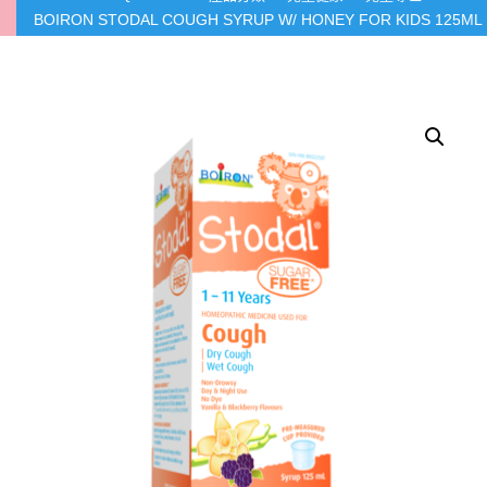
BOIRON STODAL COUGH SYRUP W/ HONEY FOR KIDS 125ML