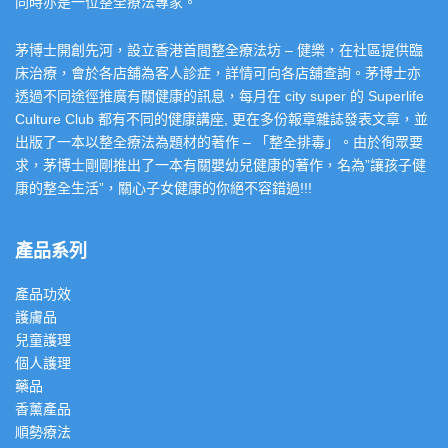
同時亦是一位整全療法專家。
茅博士開創先河，設立香港首間整全療法坊 – 健樂，在社區提供臨
床治療，會於各店舖為客人診症，詳情可向各店舖查詢。茅博士亦
透過不同途徑推廣有關健康的訊息，每月在 city super 的 Superlife
Culture Club 都有不同的健康講座, 更在多份報章雜誌發表文章，並
出版了一本以整全療法為題材的著作 – 「整全排毒」。由於徇眾要
求，茅博士剛剛推出了一本有關嬰幼兒健康的著作，名為”讓孩子健
康的整全生活”，關心子女健康的你絕不容錯過!!!
產品系列
產品功效
護膚品
兒童護理
個人護理
藥品
香薰產品
順勢療法