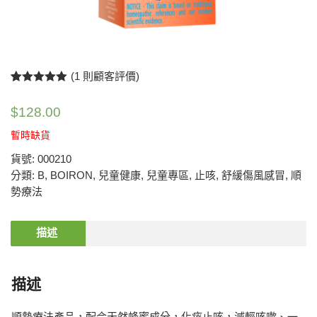
(
1
則顧客評價)
評分
1
5.00
/
5，已有
位
$
128.00
顧客進行評
分
暫時缺貨
貨號:
000210
分類:
B
,
BOIRON
,
兒童健康
,
兒童專區
,
止咳
,
舒緩傷風感冒
,
順
勢療法
描述
描述
順勢療法產品，配合天然蜂蜜成分，化痰止咳，減輕咳嗽、一