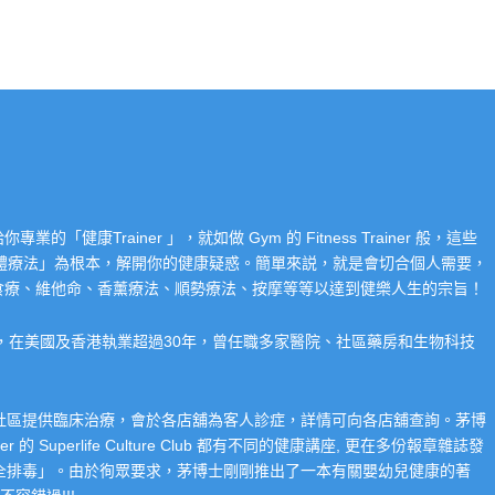
Trainer 」，就如做 Gym 的 Fitness Trainer 般，這些
「整體療法」為根本，解開你的健康疑惑。簡單來説，就是會切合個人需要，
食療、維他命、香薰療法、順勢療法、按摩等等以達到健樂人生的宗旨！
系，在美國及香港執業超過30年，曾任職多家醫院、社區藥房和生物科技
在社區提供臨床治療，會於各店舖為客人診症，詳情可向各店舖查詢。茅博
 Superlife Culture Club 都有不同的健康講座, 更在多份報章雜誌發
整全排毒」。由於徇眾要求，茅博士剛剛推出了一本有關嬰幼兒健康的著