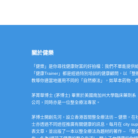
關於健樂
「健樂」是你尋找健康財富的好拍檔：我們不單能提供給你專業的「健康
「健康Trainer」都是經過特別培訓的健康顧問，以
教導你適當地運用不同的「自然療法」，如草本葯物、
茅菁華博士 (茅博士) 畢業於美國南加州大學臨床藥劑
公司，同時亦是一位整全療法專家。
茅博士開創先河，設立香港首間整全療法坊 – 健樂，
士亦透過不同途徑推廣有關健康的訊息，每月在 city super 的
表文章，並出版了一本以整全療法為題材的著作 – 「