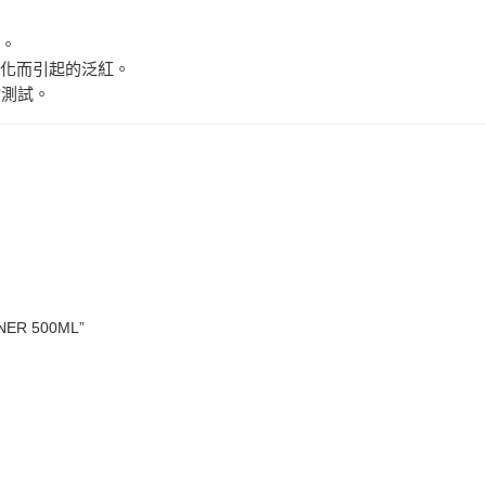
。
化而引起的泛紅。
物測試。
ER 500ML”