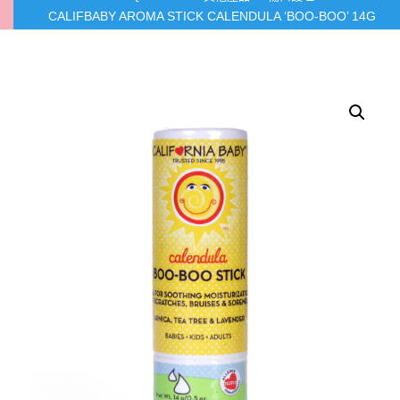
CALIFBABY AROMA STICK CALENDULA ‘BOO-BOO’ 14G