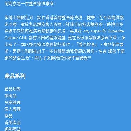
同時亦是一位整全療法專家。
茅博士開創先河，設立香港首間整全療法坊 – 健樂，在社區提供臨
床治療，會於各店舖為客人診症，詳情可向各店舖查詢。茅博士亦
透過不同途徑推廣有關健康的訊息，每月在 city super 的 Superlife
Culture Club 都有不同的健康講座, 更在多份報章雜誌發表文章，並
出版了一本以整全療法為題材的著作 – 「整全排毒」。由於徇眾要
求，茅博士剛剛推出了一本有關嬰幼兒健康的著作，名為”讓孩子健
康的整全生活”，關心子女健康的你絕不容錯過!!!
產品系列
產品功效
護膚品
兒童護理
個人護理
藥品
香薰產品
順勢療法