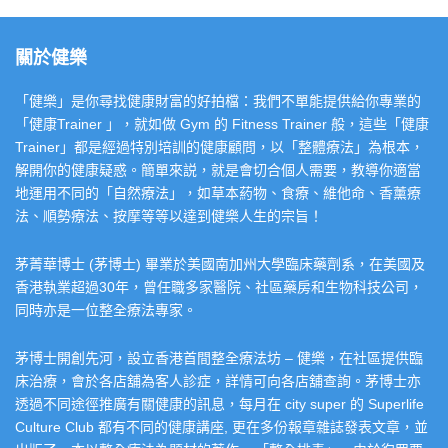
關於健樂
「健樂」是你尋找健康財富的好拍檔：我們不單能提供給你專業的
「健康Trainer 」，就如做 Gym 的 Fitness Trainer 般，這些「健康
Trainer」都是經過特別培訓的健康顧問，以「整體療法」為根本，
解開你的健康疑惑。簡單來説，就是會切合個人需要，教導你適當
地運用不同的「自然療法」，如草本葯物、食療、維他命、香薰療
法、順勢療法、按摩等等以達到健樂人生的宗旨！
茅菁華博士 (茅博士) 畢業於美國南加州大學臨床藥劑系，在美國及
香港執業超過30年，曾任職多家醫院、社區藥房和生物科技公司，
同時亦是一位整全療法專家。
茅博士開創先河，設立香港首間整全療法坊 – 健樂，在社區提供臨
床治療，會於各店舖為客人診症，詳情可向各店舖查詢。茅博士亦
透過不同途徑推廣有關健康的訊息，每月在 city super 的 Superlife
Culture Club 都有不同的健康講座, 更在多份報章雜誌發表文章，並