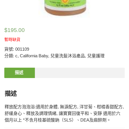
$
195.00
暫時缺貨
貨號:
001109
分類:
c
,
California Baby
,
兒童洗髮沐浴產品
,
兒童護理
描述
描述
釋放配方泡泡浴:適用於身體, 無淚配方, 洋甘菊、柑橘香甜配方,
舒緩身心、釋放及調理情緒, 讓寶寶回復平和、安靜 適用於六
個月以上 *不含月桂基硫酸鈉（SLS）、DEA及麻醉劑。