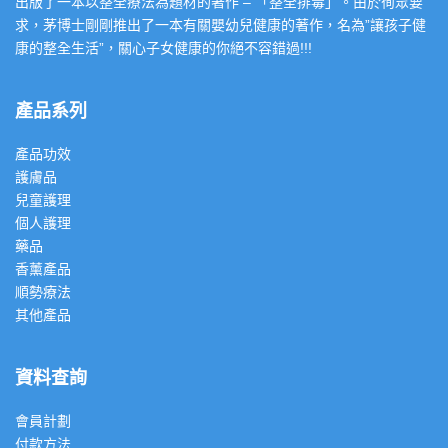
出版了一本以整全療法為題材的著作 – 「整全排毒」。由於徇眾要
求，茅博士剛剛推出了一本有關嬰幼兒健康的著作，名為”讓孩子健
康的整全生活”，關心子女健康的你絕不容錯過!!!
產品系列
產品功效
護膚品
兒童護理
個人護理
藥品
香薰產品
順勢療法
其他產品
資料查詢
會員計劃
付款方法