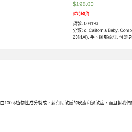
$
198.00
暫時缺貨
貨號:
004193
分類:
c
,
California Baby
,
Comb
23個月)
,
手、腳部護理
,
母嬰
由100％植物性成分製成，對有助敏感的皮膚和過敏症，而且對我們