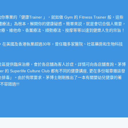
Trainer 」，就如做 Gym 的 Fitness Trainer 般，這些
「整體療法」為根本，解開你的健康疑惑。簡單來説，就是會切合個人需要，
食療、維他命、香薰療法、順勢療法、按摩等等以達到健樂人生的宗旨！
系，在美國及香港執業超過30年，曾任職多家醫院、社區藥房和生物科技
在社區提供臨床治療，會於各店舖為客人診症，詳情可向各店舖查詢。茅博
 Superlife Culture Club 都有不同的健康講座, 更在多份報章雜誌發
整全排毒」。由於徇眾要求，茅博士剛剛推出了一本有關嬰幼兒健康的著
容錯過!!!