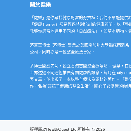
關於健樂
「健樂」是你尋找健康財富的好拍檔：我們不單能提供給你專業的「健康
「健康Trainer」都是經過特別培訓的健康顧問，以
教導你適當地運用不同的「自然療法」，如草本葯物、
茅菁華博士 (茅博士) 畢業於美國南加州大學臨床藥劑
公司，同時亦是一位整全療法專家。
茅博士開創先河，設立香港首間整全療法坊 – 健樂，
士亦透過不同途徑推廣有關健康的訊息，每月在 city super 的
表文章，並出版了一本以整全療法為題材的著作 – 「
作，名為”讓孩子健康的整全生活”，關心子女健康的你絕不
版權屬於HealthQuest Ltd.所擁有 @2026