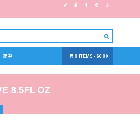
简中
0 ITEMS
$0.00
E 8.5FL OZ