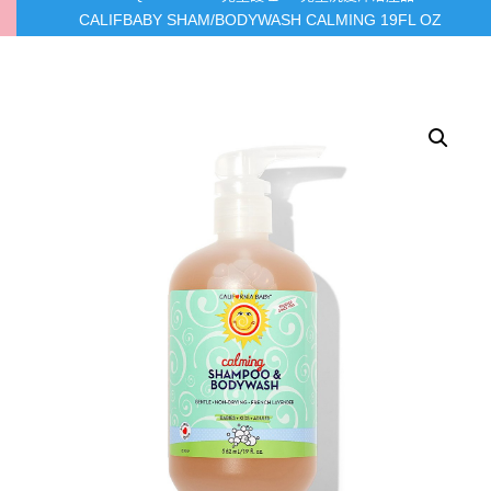
CALIFBABY SHAM/BODYWASH CALMING 19FL OZ