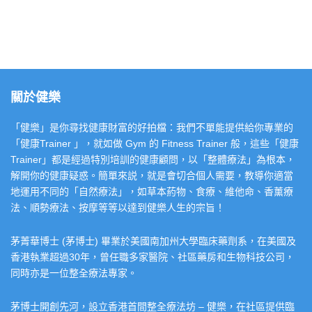
關於健樂
「健樂」是你尋找健康財富的好拍檔：我們不單能提供給你專業的
「健康Trainer 」，就如做 Gym 的 Fitness Trainer 般，這些「健康
Trainer」都是經過特別培訓的健康顧問，以「整體療法」為根本，
解開你的健康疑惑。簡單來説，就是會切合個人需要，教導你適當
地運用不同的「自然療法」，如草本葯物、食療、維他命、香薰療
法、順勢療法、按摩等等以達到健樂人生的宗旨！
茅菁華博士 (茅博士) 畢業於美國南加州大學臨床藥劑系，在美國及
香港執業超過30年，曾任職多家醫院、社區藥房和生物科技公司，
同時亦是一位整全療法專家。
茅博士開創先河，設立香港首間整全療法坊 – 健樂，在社區提供臨