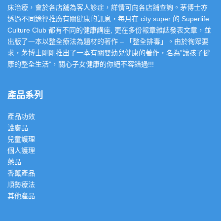
床治療，會於各店舖為客人診症，詳情可向各店舖查詢。茅博士亦
透過不同途徑推廣有關健康的訊息，每月在 city super 的 Superlife
Culture Club 都有不同的健康講座, 更在多份報章雜誌發表文章，並
出版了一本以整全療法為題材的著作 – 「整全排毒」。由於徇眾要
求，茅博士剛剛推出了一本有關嬰幼兒健康的著作，名為”讓孩子健
康的整全生活”，關心子女健康的你絕不容錯過!!!
產品系列
產品功效
護膚品
兒童護理
個人護理
藥品
香薰產品
順勢療法
其他產品