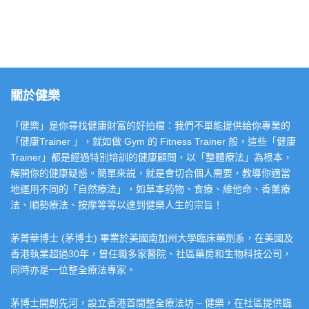
關於健樂
「健樂」是你尋找健康財富的好拍檔：我們不單能提供給你專業的
「健康Trainer 」，就如做 Gym 的 Fitness Trainer 般，這些「健康
Trainer」都是經過特別培訓的健康顧問，以「整體療法」為根本，
解開你的健康疑惑。簡單來説，就是會切合個人需要，教導你適當
地運用不同的「自然療法」，如草本葯物、食療、維他命、香薰療
法、順勢療法、按摩等等以達到健樂人生的宗旨！
茅菁華博士 (茅博士) 畢業於美國南加州大學臨床藥劑系，在美國及
香港執業超過30年，曾任職多家醫院、社區藥房和生物科技公司，
同時亦是一位整全療法專家。
茅博士開創先河，設立香港首間整全療法坊 – 健樂，在社區提供臨