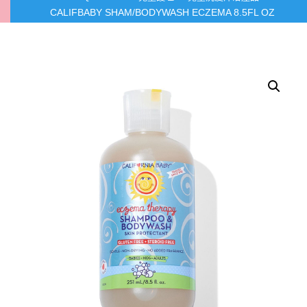
CALIFBABY SHAM/BODYWASH ECZEMA 8.5FL OZ