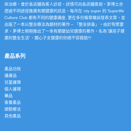
床治療，會於各店舖為客人診症，詳情可向各店舖查詢。茅博士亦
透過不同途徑推廣有關健康的訊息，每月在 city super 的 Superlife
Culture Club 都有不同的健康講座, 更在多份報章雜誌發表文章，並
出版了一本以整全療法為題材的著作 – 「整全排毒」。由於徇眾要
求，茅博士剛剛推出了一本有關嬰幼兒健康的著作，名為”讓孩子健
康的整全生活”，關心子女健康的你絕不容錯過!!!
產品系列
產品功效
護膚品
兒童護理
個人護理
藥品
香薰產品
順勢療法
其他產品