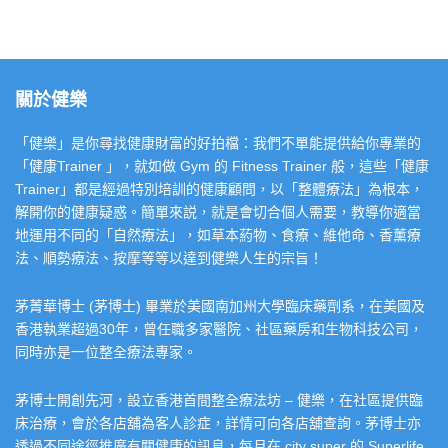
關於健樂
「健樂」是你尋找健康財富的好拍檔：我們不單能提供給你專業的
「健康Trainer 」，就如做 Gym 的 Fitness Trainer 般，這些「健康
Trainer」都是經過特別培訓的健康顧問，以「整體療法」為根本，
解開你的健康疑惑。簡單來説，就是會切合個人需要，教導你適當
地運用不同的「自然療法」，如草本葯物、食療、維他命、香薰療
法、順勢療法、按摩等等以達到健樂人生的宗旨！
茅菁華博士 (茅博士) 畢業於美國南加州大學臨床藥劑系，在美國及
香港執業超過30年，曾任職多家醫院、社區藥房和生物科技公司，
同時亦是一位整全療法專家。
茅博士開創先河，設立香港首間整全療法坊 – 健樂，在社區提供臨
床治療，會於各店舖為客人診症，詳情可向各店舖查詢。茅博士亦
透過不同途徑推廣有關健康的訊息，每月在 city super 的 Superlife