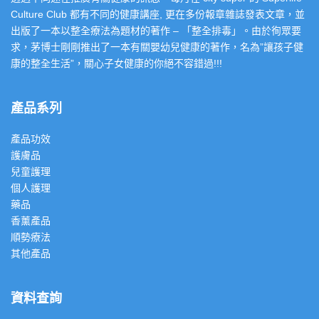
Culture Club 都有不同的健康講座, 更在多份報章雜誌發表文章，並
出版了一本以整全療法為題材的著作 – 「整全排毒」。由於徇眾要
求，茅博士剛剛推出了一本有關嬰幼兒健康的著作，名為”讓孩子健
康的整全生活”，關心子女健康的你絕不容錯過!!!
產品系列
產品功效
護膚品
兒童護理
個人護理
藥品
香薰產品
順勢療法
其他產品
資料查詢