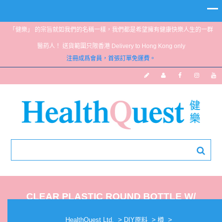
「健樂」 的宗旨就如我們的名稱一樣，我們都是希望擁有健康快樂人生的一群
醫葯人！ 送貨範圍只限香港 Delivery to Hong Kong only
注冊成爲會員，首張訂單免運費。
CLEAR PLASTIC ROUND BOTTLE W/
LOTION PUMP 250ML
>
>
>
HealthQuest Ltd.
DIY原料
樽