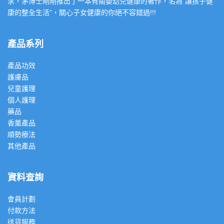
求，茅博士剛剛推出了一本有關嬰幼兒健康的著作，名為”讓孩子健
康的整全生活”，關心子女健康的你絕不容錯過!!!
產品系列
產品功效
護膚品
兒童護理
個人護理
藥品
香薰產品
順勢療法
其他產品
資料查詢
會員計劃
付款方法
送貨服務