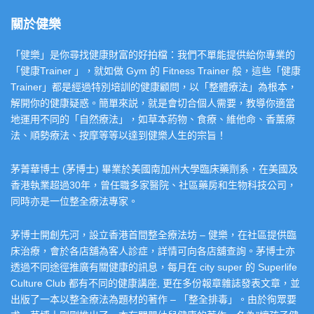
關於健樂
「健樂」是你尋找健康財富的好拍檔：我們不單能提供給你專業的
「健康Trainer 」，就如做 Gym 的 Fitness Trainer 般，這些「健康
Trainer」都是經過特別培訓的健康顧問，以「整體療法」為根本，
解開你的健康疑惑。簡單來説，就是會切合個人需要，教導你適當
地運用不同的「自然療法」，如草本葯物、食療、維他命、香薰療
法、順勢療法、按摩等等以達到健樂人生的宗旨！
茅菁華博士 (茅博士) 畢業於美國南加州大學臨床藥劑系，在美國及
香港執業超過30年，曾任職多家醫院、社區藥房和生物科技公司，
同時亦是一位整全療法專家。
茅博士開創先河，設立香港首間整全療法坊 – 健樂，在社區提供臨
床治療，會於各店舖為客人診症，詳情可向各店舖查詢。茅博士亦
透過不同途徑推廣有關健康的訊息，每月在 city super 的 Superlife
Culture Club 都有不同的健康講座, 更在多份報章雜誌發表文章，並
出版了一本以整全療法為題材的著作 – 「整全排毒」。由於徇眾要