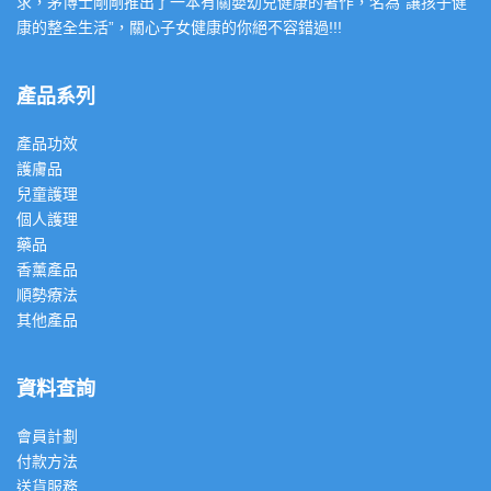
求，茅博士剛剛推出了一本有關嬰幼兒健康的著作，名為”讓孩子健
康的整全生活”，關心子女健康的你絕不容錯過!!!
產品系列
產品功效
護膚品
兒童護理
個人護理
藥品
香薰產品
順勢療法
其他產品
資料查詢
會員計劃
付款方法
送貨服務