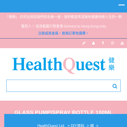
「健樂」 的宗旨就如我們的名稱一樣，我們都是希望擁有健康快樂人生的一群
醫葯人！ 送貨範圍只限香港 Delivery to Hong Kong only
注冊成爲會員，首張訂單免運費。
GLASS PUMP/SPRAY BOTTLE 100ML
(BROWN/GREEN)
>
>
>
HealthQuest Ltd.
DIY原料
樽