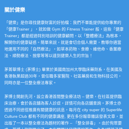
關於健樂
「健樂」是你尋找健康財富的好拍檔：我們不單能提供給你專業的
「健康Trainer 」，就如做 Gym 的 Fitness Trainer 般，這些「健康
Trainer」都是經過特別培訓的健康顧問，以「整體療法」為根本，
解開你的健康疑惑。簡單來説，就是會切合個人需要，教導你適當
地運用不同的「自然療法」，如草本葯物、食療、維他命、香薰療
法、順勢療法、按摩等等以達到健樂人生的宗旨！
茅菁華博士 (茅博士) 畢業於美國南加州大學臨床藥劑系，在美國及
香港執業超過30年，曾任職多家醫院、社區藥房和生物科技公司，
同時亦是一位整全療法專家。
茅博士開創先河，設立香港首間整全療法坊 – 健樂，在社區提供臨
床治療，會於各店舖為客人診症，詳情可向各店舖查詢。茅博士亦
透過不同途徑推廣有關健康的訊息，每月在 city super 的 Superlife
Culture Club 都有不同的健康講座, 更在多份報章雜誌發表文章，並
出版了一本以整全療法為題材的著作 – 「整全排毒」。由於徇眾要