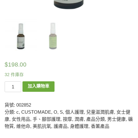
$
198.00
32 件庫存
加入購物車
貨號:
002852
分類:
c
,
CUSTOMADE
,
O
,
S
,
個人護理
,
兒童滋潤肌膚
,
女士健
康
,
女性用品
,
手、腳部護理
,
按摩
,
潤膚
,
產品分類
,
男士健康
,
礦
物質
,
維他命
,
美肌抗氧
,
護膚品
,
身體護理
,
香薰產品