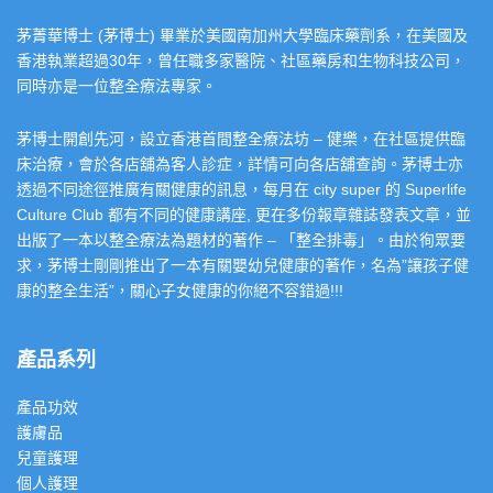
茅菁華博士 (茅博士) 畢業於美國南加州大學臨床藥劑系，在美國及
香港執業超過30年，曾任職多家醫院、社區藥房和生物科技公司，
同時亦是一位整全療法專家。
茅博士開創先河，設立香港首間整全療法坊 – 健樂，在社區提供臨
床治療，會於各店舖為客人診症，詳情可向各店舖查詢。茅博士亦
透過不同途徑推廣有關健康的訊息，每月在 city super 的 Superlife
Culture Club 都有不同的健康講座, 更在多份報章雜誌發表文章，並
出版了一本以整全療法為題材的著作 – 「整全排毒」。由於徇眾要
求，茅博士剛剛推出了一本有關嬰幼兒健康的著作，名為”讓孩子健
康的整全生活”，關心子女健康的你絕不容錯過!!!
產品系列
產品功效
護膚品
兒童護理
個人護理