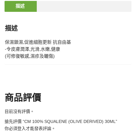
描述
描述
保濕鎖濕,促進細胞更新 抗自由基
-令皮膚潤澤,光滑,水嫩,健康
(可修復敏感,濕疹及曬傷)
商品評價
目前沒有評價。
搶先評價 “CM 100% SQUALENE (OLIVE DERIVED) 30ML”
你必須
登入
才能發表評論。