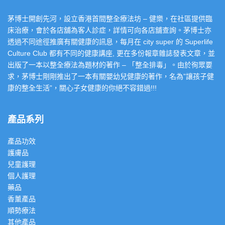
茅博士開創先河，設立香港首間整全療法坊 – 健樂，在社區提供臨
床治療，會於各店舖為客人診症，詳情可向各店舖查詢。茅博士亦
透過不同途徑推廣有關健康的訊息，每月在 city super 的 Superlife
Culture Club 都有不同的健康講座, 更在多份報章雜誌發表文章，並
出版了一本以整全療法為題材的著作 – 「整全排毒」。由於徇眾要
求，茅博士剛剛推出了一本有關嬰幼兒健康的著作，名為”讓孩子健
康的整全生活”，關心子女健康的你絕不容錯過!!!
產品系列
產品功效
護膚品
兒童護理
個人護理
藥品
香薰產品
順勢療法
其他產品