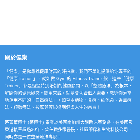
關於健樂
「健樂」是你尋找健康財富的好拍檔：我們不單能提供給你專業的
「健康Trainer 」，就如做 Gym 的 Fitness Trainer 般，這些「健康
Trainer」都是經過特別培訓的健康顧問，以「整體療法」為根本，
解開你的健康疑惑。簡單來説，就是會切合個人需要，教導你適當
地運用不同的「自然療法」，如草本葯物、食療、維他命、香薰療
法、順勢療法、按摩等等以達到健樂人生的宗旨！
茅菁華博士 (茅博士) 畢業於美國南加州大學臨床藥劑系，在美國及
香港執業超過30年，曾任職多家醫院、社區藥房和生物科技公司，
同時亦是一位整全療法專家。