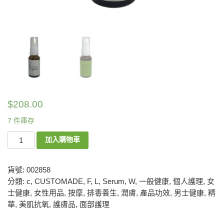
$
208.00
7 件庫存
加入購物車
貨號:
002858
分類:
c
,
CUSTOMADE
,
F
,
L
,
Serum
,
W
,
一般健康
,
個人護理
,
女
士健康
,
女性用品
,
按摩
,
排毒養生
,
潤膚
,
產品功效
,
男士健康
,
精
華
,
美肌抗氧
,
護膚品
,
面部護理