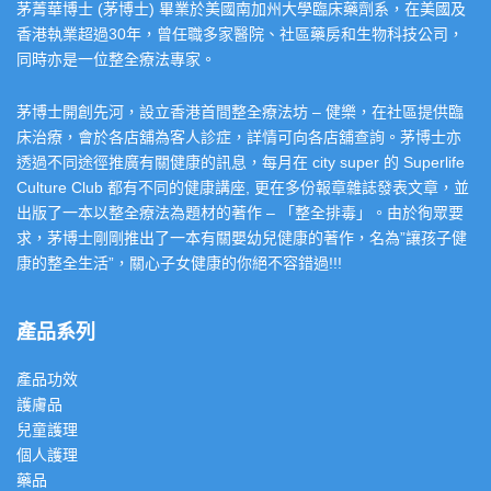
茅菁華博士 (茅博士) 畢業於美國南加州大學臨床藥劑系，在美國及
香港執業超過30年，曾任職多家醫院、社區藥房和生物科技公司，
同時亦是一位整全療法專家。
茅博士開創先河，設立香港首間整全療法坊 – 健樂，在社區提供臨
床治療，會於各店舖為客人診症，詳情可向各店舖查詢。茅博士亦
透過不同途徑推廣有關健康的訊息，每月在 city super 的 Superlife
Culture Club 都有不同的健康講座, 更在多份報章雜誌發表文章，並
出版了一本以整全療法為題材的著作 – 「整全排毒」。由於徇眾要
求，茅博士剛剛推出了一本有關嬰幼兒健康的著作，名為”讓孩子健
康的整全生活”，關心子女健康的你絕不容錯過!!!
產品系列
產品功效
護膚品
兒童護理
個人護理
藥品