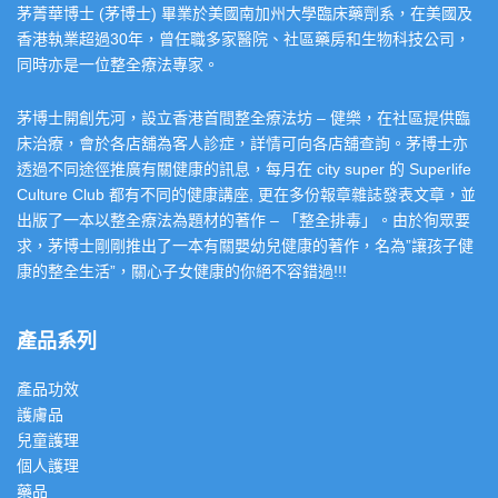
茅菁華博士 (茅博士) 畢業於美國南加州大學臨床藥劑系，在美國及
香港執業超過30年，曾任職多家醫院、社區藥房和生物科技公司，
同時亦是一位整全療法專家。
茅博士開創先河，設立香港首間整全療法坊 – 健樂，在社區提供臨
床治療，會於各店舖為客人診症，詳情可向各店舖查詢。茅博士亦
透過不同途徑推廣有關健康的訊息，每月在 city super 的 Superlife
Culture Club 都有不同的健康講座, 更在多份報章雜誌發表文章，並
出版了一本以整全療法為題材的著作 – 「整全排毒」。由於徇眾要
求，茅博士剛剛推出了一本有關嬰幼兒健康的著作，名為”讓孩子健
康的整全生活”，關心子女健康的你絕不容錯過!!!
產品系列
產品功效
護膚品
兒童護理
個人護理
藥品