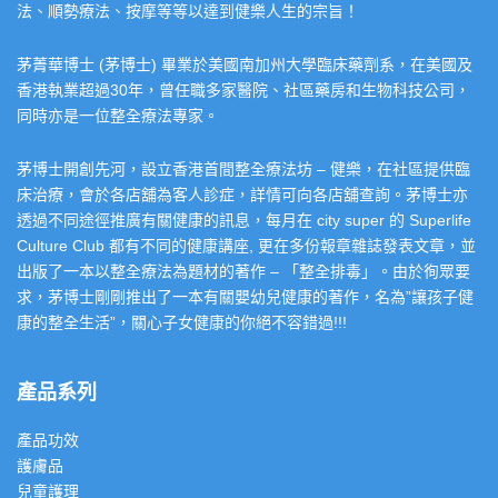
法、順勢療法、按摩等等以達到健樂人生的宗旨！
茅菁華博士 (茅博士) 畢業於美國南加州大學臨床藥劑系，在美國及
香港執業超過30年，曾任職多家醫院、社區藥房和生物科技公司，
同時亦是一位整全療法專家。
茅博士開創先河，設立香港首間整全療法坊 – 健樂，在社區提供臨
床治療，會於各店舖為客人診症，詳情可向各店舖查詢。茅博士亦
透過不同途徑推廣有關健康的訊息，每月在 city super 的 Superlife
Culture Club 都有不同的健康講座, 更在多份報章雜誌發表文章，並
出版了一本以整全療法為題材的著作 – 「整全排毒」。由於徇眾要
求，茅博士剛剛推出了一本有關嬰幼兒健康的著作，名為”讓孩子健
康的整全生活”，關心子女健康的你絕不容錯過!!!
產品系列
產品功效
護膚品
兒童護理