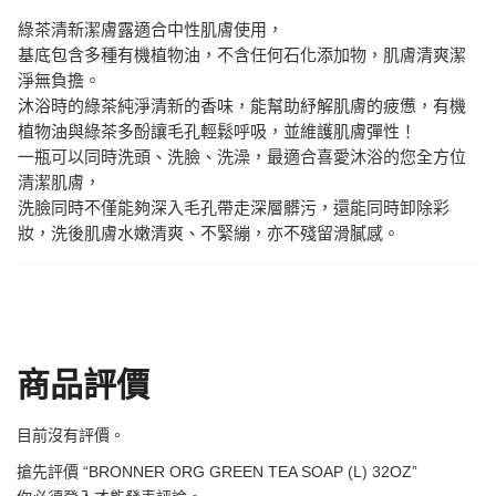
綠茶清新潔膚露適合中性肌膚使用，
基底包含多種有機植物油，不含任何石化添加物，肌膚清爽潔
淨無負擔。
沐浴時的綠茶純淨清新的香味，能幫助紓解肌膚的疲憊，有機
植物油與綠茶多酚讓毛孔輕鬆呼吸，並維護肌膚彈性！
一瓶可以同時洗頭、洗臉、洗澡，最適合喜愛沐浴的您全方位
清潔肌膚，
洗臉同時不僅能夠深入毛孔帶走深層髒污，還能同時卸除彩
妝，洗後肌膚水嫩清爽、不緊繃，亦不殘留滑膩感。
商品評價
目前沒有評價。
搶先評價 “BRONNER ORG GREEN TEA SOAP (L) 32OZ”